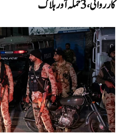
کارروائی، 3 حملہ آور ہلاک