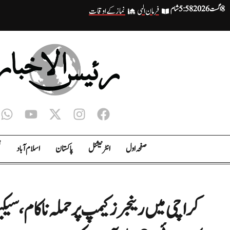
8 اگست 2026
5:58 شام
فرمان الہی
نماز کے اوقات
صفحہ اول
انٹر نیشنل
پاکستان
اسلام آباد
ت
کراچی میں رینجرز کیمپ پر حملہ ناکام، سی