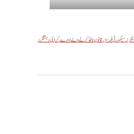
ینجرز
,
سیکیورٹی فورسز
,
قانون نافذ کرنے والے ادارے
,
کراچی دہشتگرد
کا کامیاب