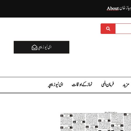
ہباز خان
About
ای نيوز پیپر
مزید
فرمان الہی
نماز کے اوقات
ای نيوز پیپر