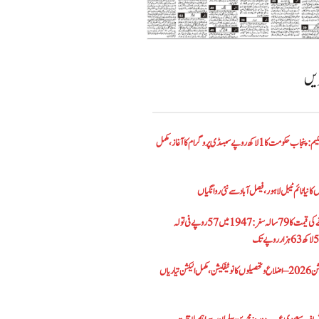
ریں
الیکٹرک بائیک اسکیم: پنجاب حکومت کا1 لاکھ روپے سبسڈی پروگرام کا آغاز ،مکمل
کا نیا ٹائم ٹیبل لاہور، فیصل آباد سے نئی روانگیاں
پاکستان میں سونے کی قیمت کا 79 سالہ سفر: 1947 میں 57 روپے فی تولہ
پنجاب بلدیاتی الیکشن 2026 – اضلاع و تحصیلوں کا نوٹیفکیشن، مکمل الیکشن تیاریاں