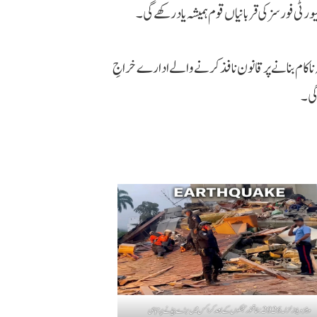
رٹی فورسز کی قربانیاں قوم ہمیشہ یاد رکھے گی۔
اکام بنانے پر قانون نافذ کرنے والے ادارے خراجِ
گی۔
وینزویلا زلزلہ 2026: طاقتور جھٹکوں کے بعد کراکس میں بڑے پیمانے پر تباہی