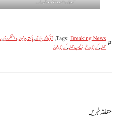
گرد ہلاک، اسلحہ اور دھماکا خیز مواد بھی برآمد۔
Breaking News
Tags:
,
آئی ایس پی آر
,
پاکستان نیوز
,
دہشتگردی
,
ر
حملہ
,
کراچی رینجرز کیمپ حملہ
,
کراچی نیوز
متعلقہ خبریں
پاکستان سعودی عرب اور ترکیہ
مشترکہ دفاعی معاہدہ سعودی عرب
ہنگو میں سیکیورٹی فورسز 