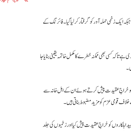
وزیراعظم شہباز 
ہ ایک زخمی حملہ آور کو گرفتار کر لیا گیا۔ فائرنگ کے
 تاکہ کسی بھی ممکنہ خطرے کا مکمل خاتمہ یقینی بنایا جا
ی۔
ں کو خراجِ عقیدت پیش کرتے ہوئے ان کے اہل خانہ سے
ے خلاف قومی عزم کو مزید مضبوط بناتی ہیں۔
لکاروں کو خراجِ عقیدت پیش کیا اور زخمیوں کی جلد