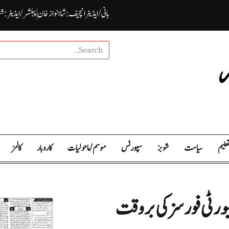
بانی / ایڈیٹرانچیف : شاہنواز خان
پبلشر/ ایڈیٹر : ش
علیم
سیاست
شوبز
سپورٹس
موسم / ما حولیات
کاروبار
کالمز
کیورٹی فورسز کی بروقت