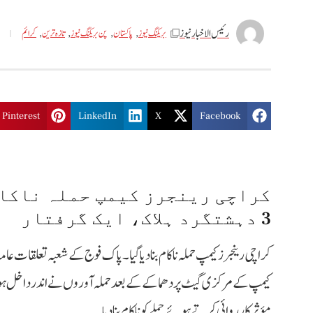
رئیس الاخبار نیوز
بریکنگ نیوز
,
پاکستان
,
پن بریکنگ نیوز
,
تازه ترین
,
کرائم
Pinterest
LinkedIn
X
Facebook
کراچی رینجرز کیمپ حملہ ناکا
3 دہشتگرد ہلاک، ایک گرفتار
کراچی رینجرز کیمپ حملہ ناکام بنا دیا گیا۔ پاک فوج کے شعبہ تعلقات ع
کیمپ کے مرکزی گیٹ پر دھماکے کے بعد حملہ آوروں نے اندر داخل ہو
مؤثر کارروائی کرتے ہوئے حملے کو ناکام بنا دیا۔