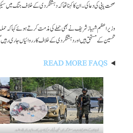
صحت یابی کی دعا کی۔ ان کا کہنا تھا کہ دہشتگردی کے خلاف جنگ میں سیکیو
وزیراعظم شہباز شریف نے بھی حملے کی مذمت کرتے ہوئے کہا کہ حملہ ن
تحسین کے مستحق ہیں اور دہشتگردی کے خلاف کارروائیاں جاری رہیں 
READ MORE FAQS
بلوچستان کے اضلاع خاران اور مستونگ میں سیکیورٹی فورسز کی کامیاب کارروائیوں میں 8 دہشت