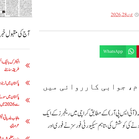
جون 28, 2026
آج کی مقبول خب
WhatsApp
طریقہ سامنے
پاکستان میں ٹرینوں 
م، جوابی کارروائی میں
سے 2026 میں 5 لاکھ 63 ہزار روپے تک
امہ (آئی ایس پی آر) کے مطابق کراچی میں رینجرز کے ایک
نے کی کوشش کی، تاہم سیکیورٹی فورسز نے فوری اور
عروج پر