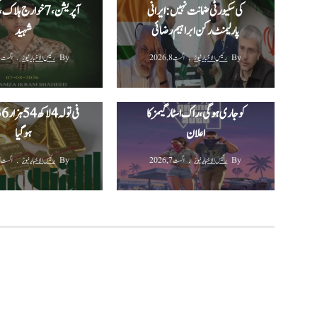
کی سکیورٹی ضمانت نہیں: ایرانی
آپریشن، 7 خوارج ہلا
پارلیمنٹ رکن ابراہیم رضائی
شہید
By
رئیس الاخبار نیوز
اگست 8, 2026
By
رئیس الاخبار نیوز
اگست 8, 2026
پاکستان میں سونے کی ق
جی ٹی اے 6 کی نئی جھلک 27 اگست
مسلسل تیسرے روز بھی بڑ
کو جاری ہوگی، راک اسٹار گیمز کا
اعلان
ہوگیا
By
رئیس الاخبار نیوز
اگست 7, 2026
By
رئیس الاخبار نیوز
اگست 7, 2026