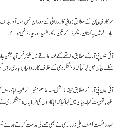
سرکاری بیان کے مطابق جوابی کارروائی کے دوران تین حملہ آور ہلاک جبک
تبادلے میں پاکستان رینجرز کے تین اہلکار شہید اور چار زخمی ہوئے۔
آئی ایس پی آر کے مطابق واقعے کے بعد علاقے میں کلیئرنس آپریشن جاری ہے
سکے۔ بیان میں کہا گیا کہ دہشتگردی کے خلاف کارروائیاں جاری رہیں گ
آئی ایس پی آر کے مطابق فیلڈ مارشل سید عاصم منیر نے شہید اہلکارو
اظہارِ تعزیت کیا۔ بیان میں کہا گیا کہ اہلکاروں کی قربانیاں دہشتگردی ک
صدر مملکت آصف علی زرداری نے بھی حملے کی مذمت کرتے ہوئے شہید اہ