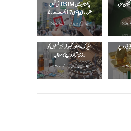
ک، کیپٹن حمزہ
پاکستان میں ESIM کی فیس
مقرر، نئی پالیسی 17 اگست سے نافذ
By
رئیس الاخبار نیوز
اگست 7, 2026
یمت میں
ا اضافہ،
کے پی اسمبلی میں ادویات کے
فی تولہ 4 لاکھ 54 ہزار 336 روپے
جنیرک نام اور کمپیوٹرائزڈ نسخوں کو
لازمی قرار دینے کا مطالبہ
By
رئیس الاخبار نیوز
اگست 7, 2026