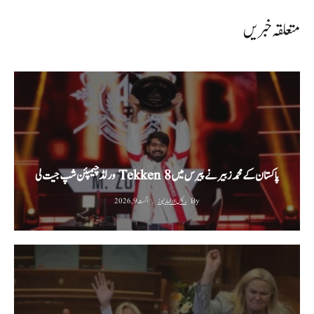
متعلقہ خبریں
پاکستان کے محمد زبیر نے پیرس میں Tekken 8 ورلڈ چیمپئن شپ جیت لی
By
رئیس الاخبار نیوز
اگست 9, 2026