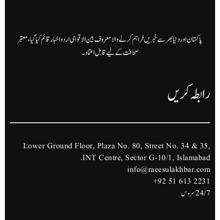
پاکستان اور دنیا بھر سے خبریں فراہم کرنے والا معروف بین الاقوامی اردو اخبار قائم کیا گیا، معتبر
صحافت کے لیے قابل اعتماد۔
رابطہ کریں
Lower Ground Floor, Plaza No. 80, Street No. 34 & 35,
INT Centre, Sector G-10/1, Islamabad.
info@raeesulakhbar.com
+92 51 613 2231
24/7 سروس