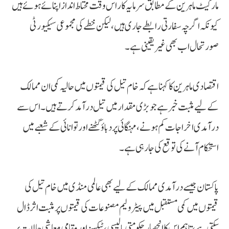
مارکیٹ ماہرین کے مطابق سرمایہ کار اس وقت محتاط انداز اپنائے ہوئے ہیں
کیونکہ اگرچہ سفارتی رابطے جاری ہیں، لیکن خطے کی مجموعی سیکیورٹی
صورتحال اب بھی غیر یقینی ہے۔
اقتصادی ماہرین کا کہنا ہے کہ خام تیل کی قیمتوں میں حالیہ کمی ان ممالک
کے لیے مثبت خبر ہے جو بڑی مقدار میں تیل درآمد کرتے ہیں۔ اس سے
درآمدی اخراجات کم ہونے، مہنگائی پر دباؤ گھٹنے اور توانائی کے شعبے میں
استحکام آنے کی توقع کی جا رہی ہے۔
پاکستان جیسے درآمدی ممالک کے لیے بھی عالمی منڈی میں خام تیل کی
قیمتوں میں کمی مستقبل میں پیٹرولیم مصنوعات کی قیمتوں پر مثبت اثر ڈال
سکتی ہے، تاہم اس کا انحصار حکومتی پالیسی، ٹیکسز اور مقامی معاشی حالات پر