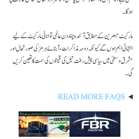
ہوگا۔
مارکیٹ مبصرین کے مطابق آئندہ چند دن عالمی توانائی مارکیٹ کے لیے
انتہائی اہم ہوں گے کیونکہ دوحہ مذاکرات، آبنائے ہرمز کی صورتحال اور
مشرق وسطیٰ میں سیاسی پیش رفت تیل کی قیمتوں کی سمت کا تعین کریں
گی۔
READ MORE FAQS