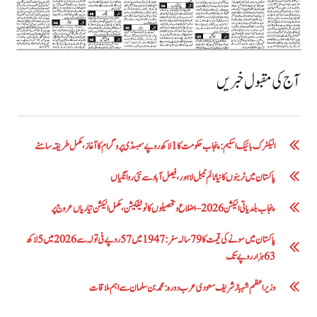
آج کی مقبول خبریں
الیکٹرک بائیک اسکیم: پنجاب حکومت کا1 لاکھ روپے سبسڈی پروگرام کا آغاز ،مکمل طریقہ سامنے
پاکستان میں ٹرینوں کا نیا ٹائم ٹیبل لاہور، فیصل آباد سے نئی روانگیاں
پنجاب بلدیاتی الیکشن 2026 – اضلاع و تحصیلوں کا نوٹیفکیشن، مکمل الیکشن تیاریاں عروج پر
پاکستان میں سونے کی قیمت کا 79 سالہ سفر: 1947 میں 57 روپے فی تولہ سے 2026 میں 5 لاکھ
63 ہزار روپے تک
وزیراعظم شہباز شریف سعودی عرب دورہ: محمد بن سلمان سے اہم ملاقات