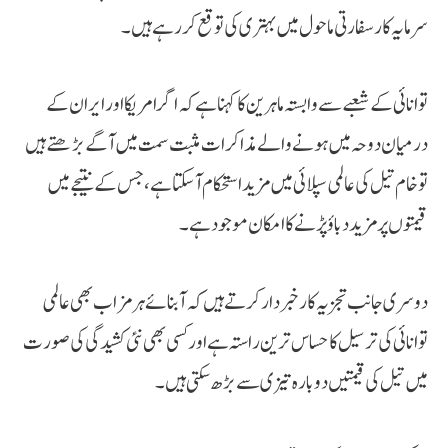
سرمایہ کار سفارتی ماحول میں بہتری کی توقع کر رہے ہیں۔
توانائی کے شعبے سے وابستہ ماہرین کا کہنا ہے کہ اگر امریکا اور ایران کے
درمیان دوحہ میں ہونے والے مذاکرات مثبت سمت میں آگے بڑھتے ہیں
تو خام تیل کی عالمی سپلائی میں مزید استحکام آ سکتا ہے، جس کے نتیجے میں
قیمتوں پر مزید دباؤ پڑنے کا امکان موجود ہے۔
دوسری جانب تجزیہ کار خبردار کرتے ہیں کہ آبنائے ہرمز اب بھی عالمی
توانائی کی ترسیل کا حساس ترین راستہ ہے اور کسی بھی نئی کشیدگی کی صورت
میں تیل کی قیمتیں دوبارہ تیزی سے بڑھ سکتی ہیں۔