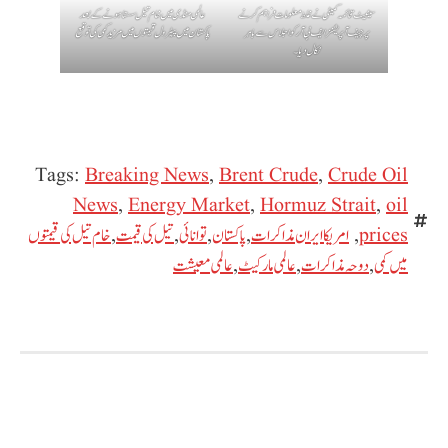
سینیٹ قائمہ کمیٹی نے غلط معلومات فراہم کرنے
عالمی منڈی میں خام تیل سستا ہونے کے بعد
پر چیف آپریشنز ایف بی آر کو اجلاس سے باہر
پاکستان میں پیٹرول قیمتوں میں مزید کمی کی توقع
نکال دیا۔
Tags:
Breaking News
,
Brent Crude
,
Crude Oil
News
,
Energy Market
,
Hormuz Strait
,
oil
prices
,
امریکا ایران مذاکرات
,
پاکستان
,
توانائی
,
تیل کی قیمت
,
خام تیل کی قیمتوں
میں کمی
,
دوحہ مذاکرات
,
عالمی مارکیٹ
,
عالمی معیشت