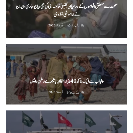
صحت سے متعلق افواہوں کے درمیان مجتبیٰ خامنہ ای کی نئی ویڈیو جاری، ایران
نے خاموشی توڑ دی
By
رئیس الاخبار نیوز
اگست 9, 2026
پنجاب سے ایک لاکھ 40 ہزار افغان باشندے وطن واپس
By
رئیس الاخبار نیوز
اگست 9, 2026