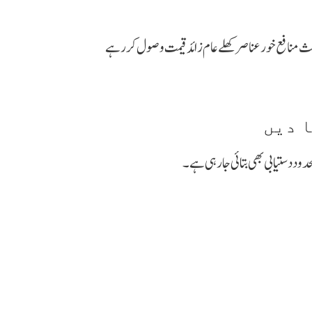
عث منافع خور عناصر کھلے عام زائد قیمت وصول کر رہے
ا دیں
ود دستیابی بھی بتائی جا رہی ہے۔