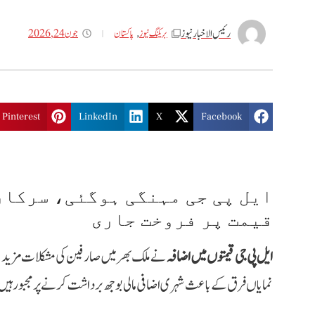
رئیس الاخبار نیوز
جون 24, 2026
بریکنگ نیوز
,
پاکستان
Pinterest
LinkedIn
X
Facebook
ایل پی جی مہنگی ہوگئی، سرکار
قیمت پر فروخت جاری
ایل پی جی قیمتوں میں اضافہ
نے ملک بھر میں صارفین کی مشکلات مزید ب
نمایاں فرق کے باعث شہری اضافی مالی بوجھ برداشت کرنے پر مجبور ہیں، 