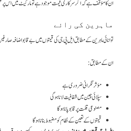
ان کا مؤقف ہے کہ اگر سرکاری قیمت موجود ہے تو مارکیٹ میں اس پر عمل
ماہرین کی رائے
توانائی ماہرین کے مطابق ایل پی جی کی قیمتوں میں بے قابو اضافہ صارفین پ
ان کے مطابق:
مؤثر نگرانی ضروری ہے
سپلائی چین میں شفافیت لانا ہوگی
مصنوعی قلت پر قابو پانا ہوگا
قیمتوں کے تعین کے نظام کو مضبوط بنانا ہوگا