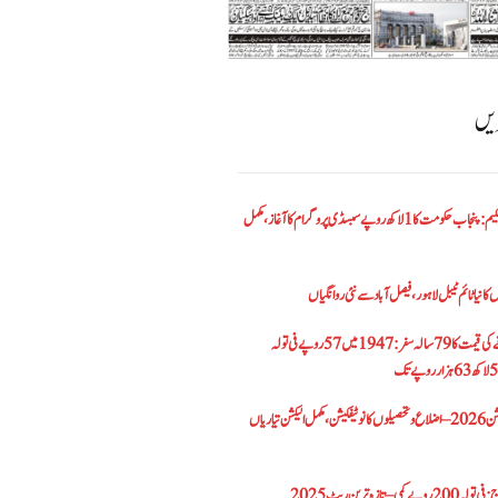
ریں
الیکٹرک بائیک اسکیم: پنجاب حکومت کا1 لاکھ روپے سبسڈی پروگرام کا آغاز ،مکمل
کا نیا ٹائم ٹیبل لاہور، فیصل آباد سے نئی روانگیاں
پاکستان میں سونے کی قیمت کا 79 سالہ سفر: 1947 میں 57 روپے فی تولہ
پنجاب بلدیاتی الیکشن 2026 – اضلاع و تحصیلوں کا نوٹیفکیشن، مکمل الیکشن تیاریاں
– تازہ ترین ریٹ 2025