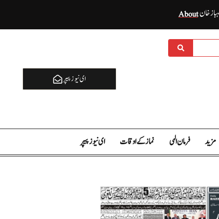
ہباز خان
About
ای نيوز پیپر
مزید
فرمان الہی
نماز کے اوقات
ای نيوز پیپر