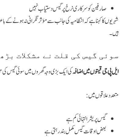
صارفین کو سرکاری نرخ پر گیس دستیاب نہیں
شہریوں کا کہنا ہے کہ انتظامیہ کی جانب سے مؤثر نگرانی نہ ہونے کے با
ہیں۔
سوئی گیس کی قلت نے مشکلات بڑھ
ایل پی جی قیمتوں میں اضافہ
کی ایک بڑی وجہ گھروں میں سوئی گیس کی محد
متعدد علاقوں میں:
گیس پریشر انتہائی کم ہے
بعض اوقات گیس مکمل بند رہتی ہے