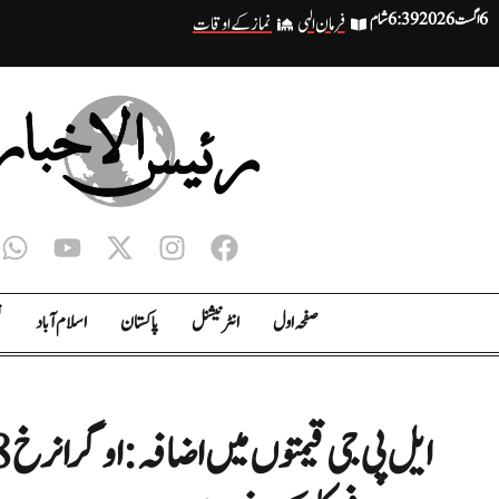
6 اگست 2026
6:39 شام
فرمان الہی
نماز کے اوقات
صفحہ اول
انٹر نیشنل
پاکستان
اسلام آباد
ت