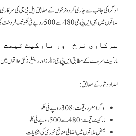
علاقوں میں یہی ایل پی جی 480 سے 500 روپے فی کلو تک فروخت کی جا رہی ہے۔
سرکاری نرخ اور مارکیٹ قیمت م
مارکیٹ سروے کے مطابق ایل پی جی ڈیلرز اور ریٹیلرز کئی علاقوں می
اعداد و شمار کے مطابق:
اوگرا مقررہ قیمت: 308 روپے فی کلو
مارکیٹ قیمت: 480 سے 500 روپے فی کلو
بعض علاقوں میں اضافی منافع خوری کی شکایات