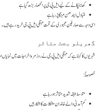
کھانا پکانے کے لیے ایل پی جی پر انحصار بڑھ گیا ہے
متبادل ایندھن مہنگا پڑ رہا ہے
اسی وجہ سے صارفین مجبوری کے تحت مہنگی ایل پی جی خرید رہے ہیں۔
گھریلو بجٹ متاثر
شہریوں کا کہنا ہے کہ مہنگی ایل پی جی نے روزمرہ اخراجات میں نمایاں ا
خصوصاً:
متوسط طبقہ شدید متاثر ہو رہا ہے
کم آمدنی والے خاندان مشکلات کا شکار ہیں