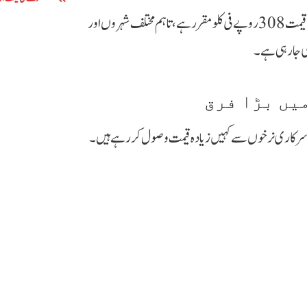
اوگرا کی جانب سے جاری کردہ نرخوں کے مطابق ایل پی جی کی سرکاری قیمت 308 روپے فی کلو مقرر ہے، تاہم مختلف شہروں اور
یں بڑا فرق
ں سرکاری نرخوں سے کہیں زیادہ قیمت وصول کر رہے ہیں۔