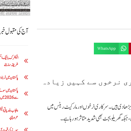
آج کی مقبول خب
WhatsApp
طریقہ سامنے
پاکستان میں ٹرینوں 
ی نرخوں سے کہیں زیادہ
سے 2026 میں 5 لاکھ 63 ہزار روپے تک
ڑھا دی ہیں۔ سرکاری نرخوں اور مارکیٹ ریٹس میں
جبکہ گھریلو بجٹ بھی شدید متاثر ہو رہا ہے۔
عروج پر
سونے کی قیمت آج: فی تولہ 200 روپے کمی 