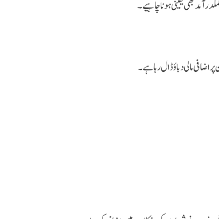
درآمد بھی یقینی ہونا چاہیے۔
ر اضافی مالی دباؤ ڈال رہا ہے۔