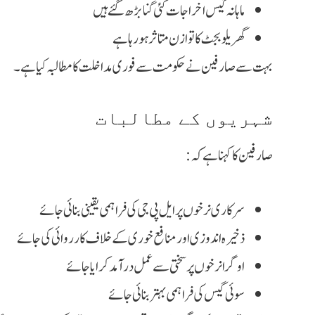
ماہانہ گیس اخراجات کئی گنا بڑھ گئے ہیں
گھریلو بجٹ کا توازن متاثر ہو رہا ہے
بہت سے صارفین نے حکومت سے فوری مداخلت کا مطالبہ کیا ہے۔
شہریوں کے مطالبات
صارفین کا کہنا ہے کہ:
سرکاری نرخوں پر ایل پی جی کی فراہمی یقینی بنائی جائے
ذخیرہ اندوزی اور منافع خوری کے خلاف کارروائی کی جائے
اوگرا نرخوں پر سختی سے عمل درآمد کرایا جائے
سوئی گیس کی فراہمی بہتر بنائی جائے