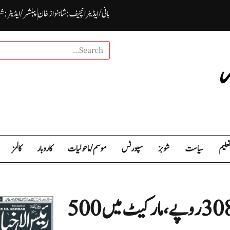
بانی / ایڈیٹرانچیف : شاہنواز خان
پبلشر/ ایڈیٹر : ش
علیم
سیاست
شوبز
سپورٹس
موسم / ما حولیات
کاروبار
کالمز
ایل پی جی قیمتوں میں اضافہ: اوگرا نرخ 308 روپے، مارکیٹ میں 500