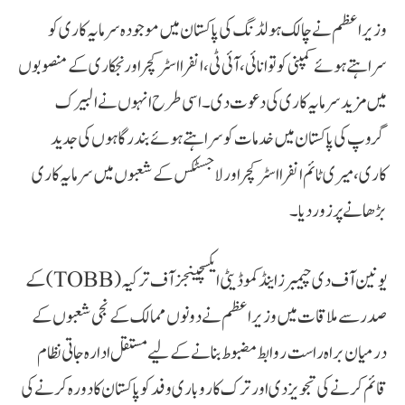
وزیراعظم نے چالک ہولڈنگ کی پاکستان میں موجودہ سرمایہ کاری کو
سراہتے ہوئے کمپنی کو توانائی، آئی ٹی، انفرا اسٹرکچر اور نجکاری کے منصوبوں
میں مزید سرمایہ کاری کی دعوت دی۔ اسی طرح انہوں نے البیرک
گروپ کی پاکستان میں خدمات کو سراہتے ہوئے بندرگاہوں کی جدید
کاری، میری ٹائم انفرا اسٹرکچر اور لاجسٹکس کے شعبوں میں سرمایہ کاری
بڑھانے پر زور دیا۔
یونین آف دی چیمبرز اینڈ کموڈیٹی ایکسچینجز آف ترکیہ (TOBB) کے
صدر سے ملاقات میں وزیراعظم نے دونوں ممالک کے نجی شعبوں کے
درمیان براہ راست روابط مضبوط بنانے کے لیے مستقل ادارہ جاتی نظام
قائم کرنے کی تجویز دی اور ترک کاروباری وفد کو پاکستان کا دورہ کرنے کی