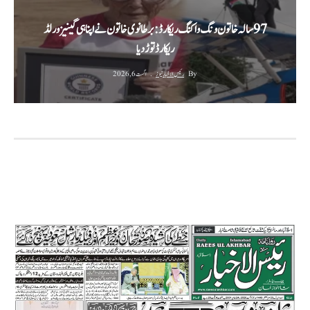
‫97 سالہ خاتون ونگ واکنگ ریکارڈ: برطانوی خاتون نے اپنا ہی گینیز ورلڈ
ریکارڈ توڑ دیا‬
By
رئیس الاخبار نیوز
اگست 6, 2026