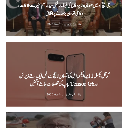
جی ایچ کیو میں صومالی وزیرِ دفاع کی فیلڈ مارشل سید عاصم منیر سے ملاقات،
دفاعی تعاون بڑھانے پر اتفاق
By
رئیس الاخبار نیوز
اگست 6, 2026
گوگل پکسل 11 پرو ایکس ایل کی تصاویر لانچ سے قبل لیک، نئے ڈیزائن
اور Tensor G6 چپ کی تفصیلات سامنے آ گئیں
By
رئیس الاخبار نیوز
اگست 6, 2026