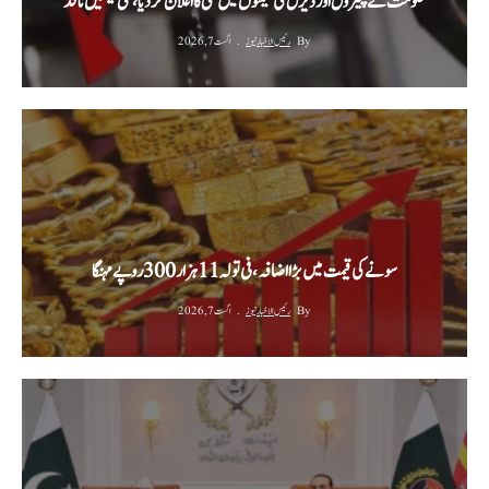
حکومت نے پیٹرول اور ڈیزل کی قیمتوں میں کمی کا اعلان کر دیا، نئی قیمتیں نافذ
By
رئیس الاخبار نیوز
اگست 7, 2026
سونے کی قیمت میں بڑا اضافہ، فی تولہ 11 ہزار 300 روپے مہنگا
By
رئیس الاخبار نیوز
اگست 7, 2026