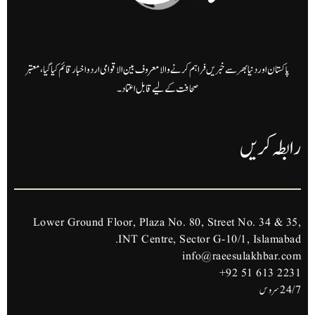
پاکستان اور دنیا بھر سے خبریں فراہم کرنے والا معروف بین الاقوامی اردو اخبار قائم کیا گیا، معتبر
صحافت کے لیے قابل اعتماد۔
رابطہ کریں
Lower Ground Floor, Plaza No. 80, Street No. 34 & 35,
INT Centre, Sector G-10/1, Islamabad.
info@raeesulakhbar.com
+92 51 613 2231
24/7 سروس