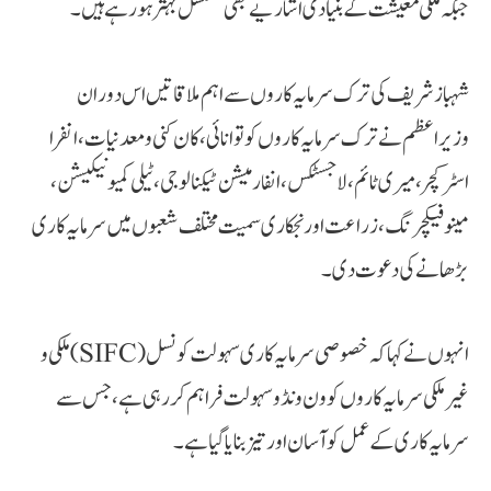
جبکہ ملکی معیشت کے بنیادی اشاریے بھی مسلسل بہتر ہو رہے ہیں۔
شہباز شریف کی ترک سرمایہ کاروں سے اہم ملاقاتیں اس دوران
وزیراعظم نے ترک سرمایہ کاروں کو توانائی، کان کنی و معدنیات، انفرا
اسٹرکچر، میری ٹائم، لاجسٹکس، انفارمیشن ٹیکنالوجی، ٹیلی کمیونیکیشن،
مینوفیکچرنگ، زراعت اور نجکاری سمیت مختلف شعبوں میں سرمایہ کاری
بڑھانے کی دعوت دی۔
انہوں نے کہا کہ خصوصی سرمایہ کاری سہولت کونسل (SIFC) ملکی و
غیر ملکی سرمایہ کاروں کو ون ونڈو سہولت فراہم کر رہی ہے، جس سے
سرمایہ کاری کے عمل کو آسان اور تیز بنایا گیا ہے۔