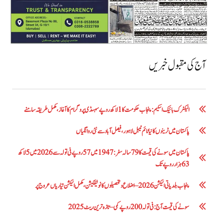
آج کی مقبول خبریں
الیکٹرک بائیک اسکیم: پنجاب حکومت کا1 لاکھ روپے سبسڈی پروگرام کا آغاز ،مکمل طریقہ سامنے
پاکستان میں ٹرینوں کا نیا ٹائم ٹیبل لاہور، فیصل آباد سے نئی روانگیاں
پاکستان میں سونے کی قیمت کا 79 سالہ سفر: 1947 میں 57 روپے فی تولہ سے 2026 میں 5 لاکھ
63 ہزار روپے تک
پنجاب بلدیاتی الیکشن 2026 – اضلاع و تحصیلوں کا نوٹیفکیشن، مکمل الیکشن تیاریاں عروج پر
سونے کی قیمت آج: فی تولہ 200 روپے کمی – تازہ ترین ریٹ 2025