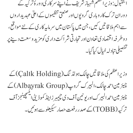
استنبول: وزیراعظم شہباز شریف نے اپنے سرکاری دورۂ ترکیہ کے
دوران ترک کاروباری گروپوں اور صنعتی تنظیموں کے اعلیٰ عہدیداروں
سے اہم ملاقاتیں کیں، جن میں پاکستان میں سرمایہ کاری کے نئے مواقع،
دوطرفہ اقتصادی تعاون اور تجارتی شراکت داری کو مزید وسعت دینے پر
تفصیلی تبادلہ خیال کیا گیا۔
وزیراعظم کی ملاقاتیں چالک ہولڈنگ (Çalık Holding) کے
چیئرمین احمد چالک، البیرک گروپ (Albayrak Group) کے
چیئرمین احمد البیرک اور یونین آف دی چیمبرز اینڈ کموڈیٹی ایکسچینجز آف
ترکیہ (TOBB) کے صدر رفعت حصارسیکیعلو سے ہوئیں۔