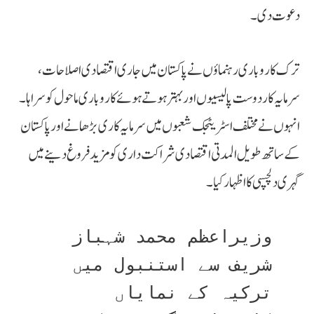
دعوت دی۔
ترک کاروباری رہنماؤں نے پاکستان میں جاری اقتصادی اصلاحات،
سرمایہ کار دوست پالیسیوں اور بہتر ہوتے ہوئے کاروباری ماحول کو سراہا۔
انہوں نے مختلف اسٹریٹجک شعبوں میں سرمایہ کاری بڑھانے اور پاکستان
کے ساتھ طویل المدتی اقتصادی شراکت داری کو مزید فروغ دینے میں
گہری دلچسپی کا اظہار کیا۔
وزیراعظم محمد شہباز 
شریف سے استنبول میں 
ترکیہ کے نمایاں 