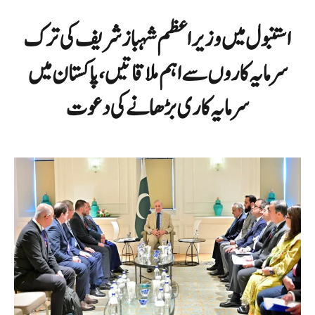
استنبول میں وزیراعظم شہباز شریف کی ترک
سرمایہ کاروں سے اہم ملاقاتیں، پاکستان میں
سرمایہ کاری بڑھانے کی دعوت