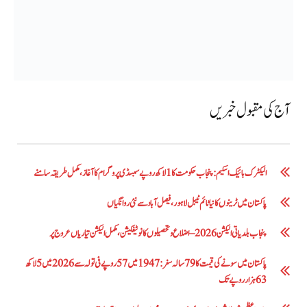
آج کی مقبول خبریں
الیکٹرک بائیک اسکیم: پنجاب حکومت کا1 لاکھ روپے سبسڈی پروگرام کا آغاز ،مکمل طریقہ سامنے
پاکستان میں ٹرینوں کا نیا ٹائم ٹیبل لاہور، فیصل آباد سے نئی روانگیاں
پنجاب بلدیاتی الیکشن 2026 – اضلاع و تحصیلوں کا نوٹیفکیشن، مکمل الیکشن تیاریاں عروج پر
پاکستان میں سونے کی قیمت کا 79 سالہ سفر: 1947 میں 57 روپے فی تولہ سے 2026 میں 5 لاکھ
63 ہزار روپے تک