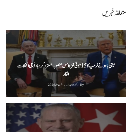
متعلقہ خبریں
نیتن یاہو نے ٹرمپ کا 15 نکاتی غزہ امن منصوبہ مسترد کردیا، فوجی انخلا سے
انکار
By
رئیس الاخبار نیوز
اگست 9, 2026