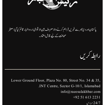
پاکستان اور دنیا بھر سے خبریں فراہم کرنے والا معروف بین الاقوامی اردو اخبار قائم کیا گیا، معتبر
صحافت کے لیے قابل اعتماد۔
رابطہ کریں
Lower Ground Floor, Plaza No. 80, Street No. 34 & 35,
INT Centre, Sector G-10/1, Islamabad.
info@raeesulakhbar.com
+92 51 613 2231
24/7 سروس