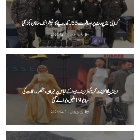
کراچی ایئرپورٹ پر مسافر سے 55 لاکھ روپے کا الیکٹرانک سامان پکڑا گیا
By
رئیس الاخبار نیوز
اگست 9, 2026
زینڈییا کانٹینٹ کریئیٹر زینب جیوا کے لباس پر حیران، مختصر ملاقات کی
ویڈیو 19 ملین ویوز لے گئی
By
رئیس الاخبار نیوز
اگست 9, 2026