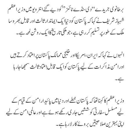
برطانوی جریدے “دی سنڈے ٹائمز” کو دیے گئے انٹرویو میں وزیراعظم
شہباز شریف نے کہا کہ پاکستان کو دنیا ایک ایماندار ثالث اور قابلِ بھروسا
ملک کے طور پر تسلیم کر رہی ہے، جو ملکی تاریخ کا ایک روشن لمحہ ہے۔
انہوں نے کہا کہ ایران، امریکا اور خلیجی ممالک پاکستان پر اعتماد کرتے ہیں
اور امن مذاکرات کے لیے پاکستان کو ایک قابلِ اعتماد ثالث سمجھا جا رہا
ہے۔
وزیراعظم کا کہنا تھا کہ پاکستان خطے اور دنیا میں پائیدار امن کے قیام کے
لیے مسلسل سفارتی کوششیں جاری رکھے ہوئے ہے اور عالمی امن کے لیے
اپنی بہترین صلاحیتیں بروئے کار لا رہا ہے۔