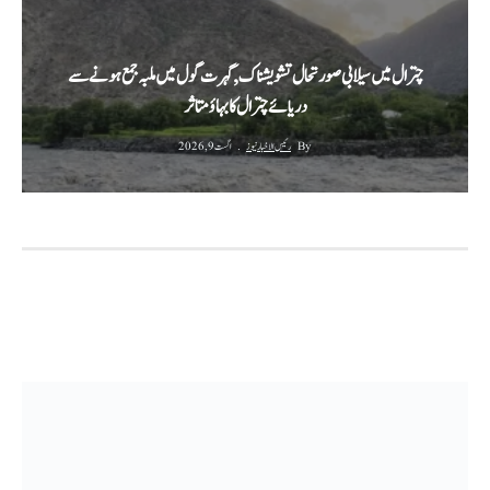
چترال میں سیلابی صورتحال تشویشناک,گہرت گول میں ملبہ جمع ہونے سے
دریائے چترال کا بہاؤ متاثر
By
رئیس الاخبار نیوز
اگست 9, 2026