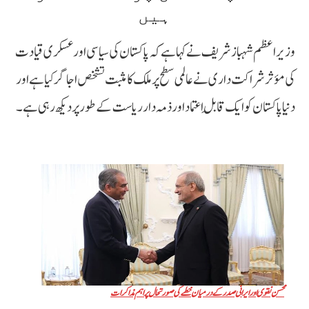
ہیں
وزیراعظم شہباز شریف نے کہا ہے کہ پاکستان کی سیاسی اور عسکری قیادت
کی مؤثر شراکت داری نے عالمی سطح پر ملک کا مثبت تشخص اجاگر کیا ہے اور
دنیا پاکستان کو ایک قابلِ اعتماد اور ذمہ دار ریاست کے طور پر دیکھ رہی ہے۔
محسن نقوی اور ایرانی صدر کے درمیان خطے کی صورتحال پر اہم مذاکرات