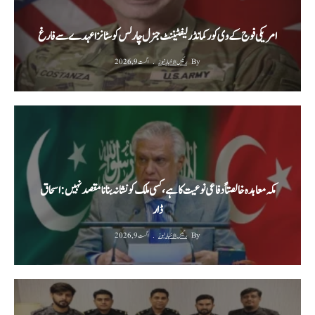
امریکی فوج کے وی کور کمانڈر لیفٹیننٹ جنرل چارلس کوسٹانزا عہدے سے فارغ
By
رئیس الاخبار نیوز
اگست 9, 2026
مکہ معاہدہ خالصتاً دفاعی نوعیت کا ہے، کسی ملک کو نشانہ بنانا مقصد نہیں: اسحاق
ڈار
By
رئیس الاخبار نیوز
اگست 9, 2026