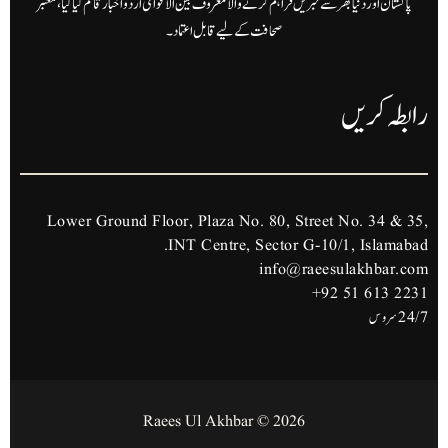
پاکستان اور دنیا بھر سے خبریں فراہم کرنے والا معروف بین الاقوامی اردو اخبار قائم کیا گیا، معتبر
صحافت کے لیے قابل اعتماد۔
رابطہ کریں
Lower Ground Floor, Plaza No. 80, Street No. 34 & 35,
INT Centre, Sector G-10/1, Islamabad.
info@raeesulakhbar.com
+92 51 613 2231
24/7 سروس
2026 © Raees Ul Akhbar