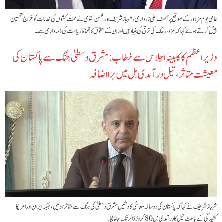
عالمی یوم مزدور کے موقع پر آصف علی زرداری، شہباز شریف اور محسن نقوی نے محنت کشوں کی خدمات کو خراج تحسین
پیش کرتے ہوئے کہا کہ مزدور ملک کی ترقی کی بنیاد ہیں اور ان کے حقوق کا تحفظ ریاست کی ذمہ داری ہے۔
وزیراعظم کا کابینہ اجلاس سے خطاب: مشرق وسطیٰ جنگ سے پاکستان کی
معیشت متاثر، تیل درآمدی بل میں بڑا اضافہ
شہباز شریف نے کہا کہ پاکستان کی دو سالہ معاشی کاوشیں مشرق وسطیٰ کی جنگ سے متاثر ہوئیں، جبکہ ایران اور امریکا
کشیدگی کے باعث تیل کا درآمدی بل 80 کروڑ ڈالر تک جا پہنچا۔