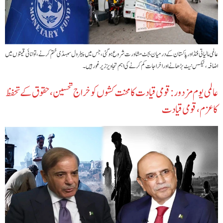
عالمی مالیاتی فنڈ اور پاکستان کے درمیان بجٹ مشاورت شروع ہوگئی، جس میں پیٹرول سبسڈی ختم کرنے، توانائی قیمتوں میں
اضافہ، ٹیکس نیٹ بڑھانے اور اخراجات کم کرنے کی اہم تجاویز زیر غور ہیں۔
عالمی یوم مزدور: قومی قیادت کا محنت کشوں کو خراج تحسین، حقوق کے تحفظ
کا عزم، قومی قیادت