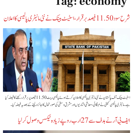
Tag:
economy
شرح سود 11.50 فیصد برقرار، اسٹیٹ بینک نے نئی مانیٹری پالیسی کا اعلان
اسٹیٹ بینک آف پاکستان نے نئی مانیٹری پالیسی کا اعلان کرتے ہوئے پالیسی ریٹ 11.50 فیصد پر برقرار رکھنے کا فیصلہ کیا
ہے۔ مانیٹری پالیسی کمیٹی نے مہنگائی، معاشی اشاریوں اور مشرق وسطیٰ کی صورتحال کا جائزہ لینے کے بعد یہ فیصلہ کیا۔
ایف بی آر نے ہدف سے 27 ارب روپے زیادہ ٹیکس وصول کر لیا