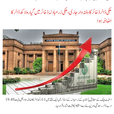
ملکی ڈالر ذخائر کا ہفتہ وار جاری ،ملکی زرمبادلہ ذخائر میں گیارہ لاکھ ڈالر کا
اضافہ ہوا
اسٹیٹ بینک کے مطابق پاکستان کے زرمبادلہ کے ذخائر میں ایک ہفتے میں 11 لاکھ ڈالر کا اضافہ ہوا، کل مالیت 19.49
ارب ڈالر۔ معاشی ماہرین نے اسے استحکام کا مثبت اشارہ قرار دیا۔