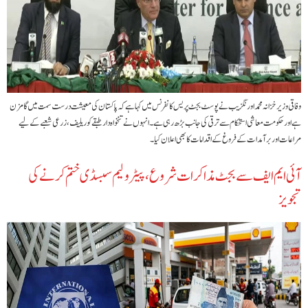
وفاقی وزیر خزانہ محمد اورنگزیب نے پوسٹ بجٹ پریس کانفرنس میں کہا ہے کہ پاکستان کی معیشت درست سمت میں گامزن
ہے اور حکومت معاشی استحکام سے ترقی کی جانب بڑھ رہی ہے۔ انہوں نے تنخواہ دار طبقے کو ریلیف، زرعی شعبے کے لیے
مراعات اور برآمدات کے فروغ کے اقدامات کا بھی اعلان کیا۔
آئی ایم ایف سے بجٹ مذاکرات شروع، پیٹرولیم سبسڈی ختم کرنے کی
تجویز