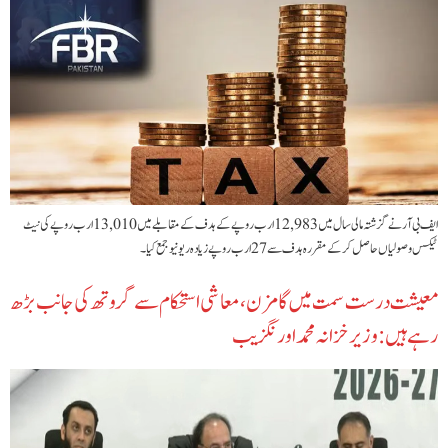
ایف بی آر نے گزشتہ مالی سال میں 12,983 ارب روپے کے ہدف کے مقابلے میں 13,010 ارب روپے کی نیٹ
ٹیکس وصولیاں حاصل کر کے مقررہ ہدف سے 27 ارب روپے زیادہ ریونیو جمع کیا۔
معیشت درست سمت میں گامزن، معاشی استحکام سے گروتھ کی جانب بڑھ
رہے ہیں: وزیر خزانہ محمد اورنگزیب