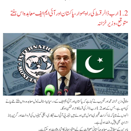
‫ 1.2 ارب ڈالر قسط کی راہ ہموار، پاکستان اور آئی ایم ایف معاہدہ اس ہفتے
متوقع، وزیر خزانہ ‬
وفاقی وزیر خزانہ محمد اورنگزیب نے کہا ہے کہ پاکستان اور آئی ایم ایف کے درمیان اسٹاف لیول معاہدہ رواں ہفتے طے پانے
کی امید ہے، جس کے بعد 1.2 ارب ڈالر کی قسط کا اجراء ممکن ہوگا۔
انہوں نے بتایا کہ مذاکرات تعمیری ماحول میں ہوئے ہیں جبکہ پی آئی اے نجکاری، بجلی کمپنیوں کی فروخت اور گرین بانڈ
اجراء پر بھی پیش رفت ہوئی ہے۔
ماہرین کے مطابق یہ معاہدہ پاکستانی معیشت کے لیے اعتماد بحالی کا اشارہ ثابت ہو سکتا ہے۔