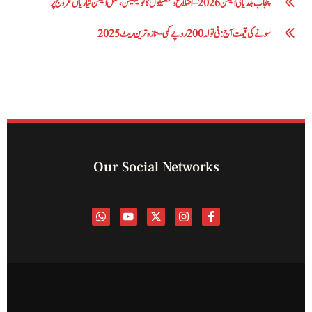
پنجاب بلدیاتی الیکشن 2026 – اضلاع و تحصیلوں کا نوٹیفکیشن، مکمل الیکشن تیاریاں عروج پر
سونے کی قیمت آج: فی تولہ 200 روپے کمی – تازہ ترین ریٹ 2025
Our Social Networks