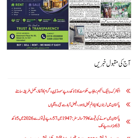
آج کی مقبول خبریں
الیکٹرک بائیک اسکیم: پنجاب حکومت کا1 لاکھ روپے سبسڈی پروگرام کا آغاز ،مکمل طریقہ سامنے
پاکستان میں ٹرینوں کا نیا ٹائم ٹیبل لاہور، فیصل آباد سے نئی روانگیاں
پاکستان میں سونے کی قیمت کا 79 سالہ سفر: 1947 میں 57 روپے فی تولہ سے 2026 میں 5 لاکھ
63 ہزار روپے تک