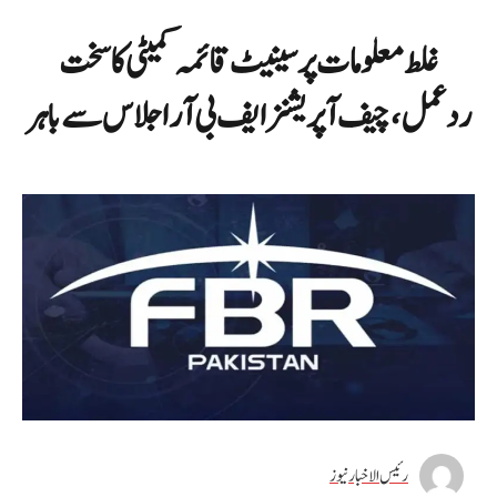
غلط معلومات پر سینیٹ قائمہ کمیٹی کا سخت
ردعمل، چیف آپریشنز ایف بی آر اجلاس سے باہر
رئیس الاخبار نیوز