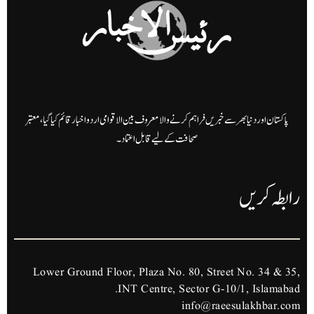
پاکستان اور دنیا بھر سے خبریں فراہم کرنے والا معروف بین الاقوامی اردو اخبار قائم کیا گیا، معتبر
صحافت کے لیے قابل اعتماد۔
رابطہ کریں
Lower Ground Floor, Plaza No. 80, Street No. 34 & 35,
INT Centre, Sector G-10/1, Islamabad.
info@raeesulakhbar.com