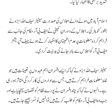
شدید برہمی کا اظہار کیا گیا۔
اسلام آباد میں ہونے والے اجلاس کی صدارت سینیٹر سیف اللہ ابڑو نے
بطور کنوینر کی۔ اجلاس کے دوران کمیٹی نے ایف بی آر حکام کی جانب سے
فراہم کردہ معلومات پر عدم اطمینان کا اظہار کرتے ہوئے چیف آپریشنز
ایف بی آر کو اجلاس سے باہر جانے کی ہدایت کر دی۔
سینیٹر سیف اللہ ابڑو نے کہا کہ ایسے افسران اہم عہدوں پر تعینات ہیں جو
غلط معلومات فراہم کرتے ہیں، جس سے اداروں کی کارکردگی متاثر ہو رہی
ہے۔ انہوں نے کہا کہ چند افسران نے پورے نظام کو نقصان پہنچایا ہے اور
جب وہ ایف بی آر حکام کو طلب کرتے ہیں تو انہیں نوٹسز بھیجے جاتے ہیں۔