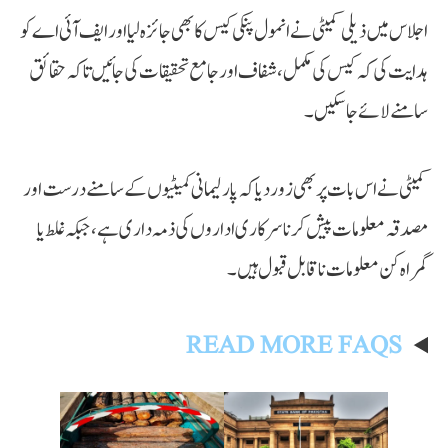
اجلاس میں ذیلی کمیٹی نے انمول پنکی کیس کا بھی جائزہ لیا اور ایف آئی اے کو
ہدایت کی کہ کیس کی مکمل، شفاف اور جامع تحقیقات کی جائیں تاکہ حقائق
سامنے لائے جا سکیں۔
کمیٹی نے اس بات پر بھی زور دیا کہ پارلیمانی کمیٹیوں کے سامنے درست اور
مصدقہ معلومات پیش کرنا سرکاری اداروں کی ذمہ داری ہے، جبکہ غلط یا
گمراہ کن معلومات ناقابل قبول ہیں۔
READ MORE FAQS