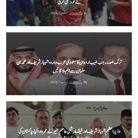
نے خودکشی کر لی
By
رئیس الاخبار نیوز
اگست 7, 2026
ترک صدر رجب طیب اردوان کا سعودی عرب دورہ، شہباز شریف اور محمد بن
سلمان سے اہم ملاقاتیں
By
رئیس الاخبار نیوز
اگست 7, 2026
وزیراعظم شہباز شریف اور فیلڈ مارشل عاصم منیر نے عمرہ ادا کیا، پاکستان کی