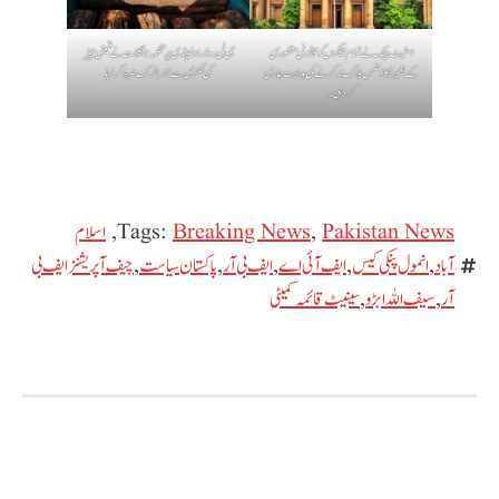
اسٹیٹ بینک نے تمام بینکوں کو قانونی منظوری
جی ٹی روڈ راولپنڈی پر محکمہ جنگلات نے قیمتی چیڑ
کے بغیر اکاؤنٹس بلاک نہ کرنے کی ہدایت جاری
کی لکڑی سے بھرا ٹرک ضبط کر لیا
کر دی۔
Pakistan News
,
Breaking News
Tags:
,
اسلام
آباد
,
انمول پنکی کیس
,
ایف آئی اے
,
ایف بی آر
,
پاکستان سیاست
,
چیف آپریشنز ایف بی
آر
,
سیف اللہ ابڑو
,
سینیٹ قائمہ کمیٹی