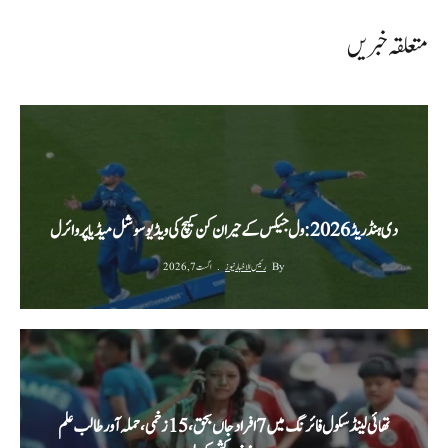
متعلقہ خبریں
دی ہنڈریڈ 2026: ول جیکس کے حیران کن کیچ کی ویڈیو سوشل میڈیا پر وائرل
By
رئیس الاخبار نیوز
اگست 7, 2026
تھائی لینڈ سکول فائرنگ میں 7 افراد جاں بحق، 15 زخمی، حملہ آور طالب علم