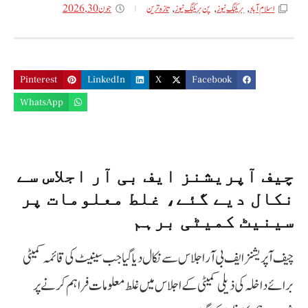
جون 30, 2026
اسلام آباد
,
بریکنگ نیوز
,
پن بریکنگ نیوز
,
تازه ترین
Pinterest
LinkedIn
X
Facebook
WhatsApp
چیف آپریشنز ایف بی آر اجلاس سے
نکال دیے گئے، غلط معلومات پر
سینیٹ کمیٹی برہم
چیف آپریشنز ایف بی آر اجلاس سے نکال دیا گیا جب سینیٹ کی قائمہ کمیٹی
برائے داخلہ کی ذیلی کمیٹی کے اجلاس میں غلط معلومات فراہم کرنے پر