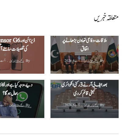
متعلقہ خبریں
جی ایچ کیو میں صومالی وزیرِ دفاع کی
گوگل پکسل 11 
فیلڈ مارشل سید عاصم منیر سے
تصاویر لانچ سے قبل لی
ملاقات، دفاعی تعاون بڑھانے پر
اتفاق
کی تفصیلات سامنے آ 
By
رئیس الاخبار نیوز
اگست 6, 2026
By
رئیس الاخبار نیوز
اگست 6, 2026
‫400 کلو گرام چاندی چوری
واٹس ایپ نے متعدد اکاؤ
اسکینڈل: وزیراعظم کی منظوری کے
بعد ایف بی آر نے 3 رکنی انکوائری
دیے، وجہ کیا ہے اور اکا
کمیٹی قائم کر دی‬
بحال ہوگا؟
By
رئیس الاخبار نیوز
اگست 6, 2026
By
رئیس الاخبار نیوز
اگست 6, 2026