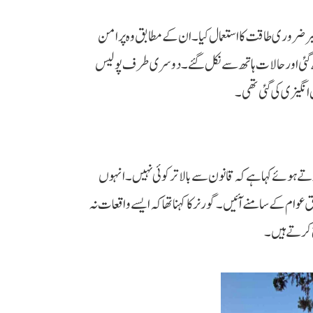
یر ضروری طاقت کا استعمال کیا۔ ان کے مطابق وہ پرامن
ھ گئی اور حالات ہاتھ سے نکل گئے۔ دوسری طرف پولیس
نگیزی کی گئی تھی۔
تے ہوئے کہا ہے کہ قانون سے بالاتر کوئی نہیں۔ انہوں
عوام کے سامنے آئیں۔ گورنر کا کہنا تھا کہ ایسے واقعات نہ
ح کرتے ہیں۔