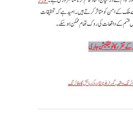
اور عوام کے درمیان اعتماد قائم کرنا کتنا ضروری ہے۔
گورنر
 ملک کے امن کو متاثر کرتے ہیں۔ امید ہے کہ تحقیقات
س قسم کے واقعات کی روک تھام ممکن ہو سکے۔
 کے تقرر کا نوٹیفکیشن جاری
ائرنگ واقعہ
,
گورنر بلوچستان کی رہائش گاہ فائرنگ