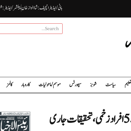
بانی / ایڈیٹرانچیف : شاہنواز خان
پبلشر/ ایڈیٹر : ش
علیم
سیاست
شوبز
سپورٹس
موسم / ما حولیات
کاروبار
کالمز