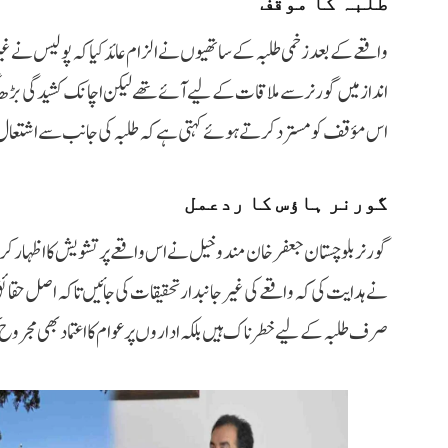
طلبہ کا موقف
واقعے کے بعد زخمی طلبہ کے ساتھیوں نے الزام عائد کیا کہ پولیس نے غ
انداز میں گورنر سے ملاقات کے لیے آئے تھے لیکن اچانک کشیدگی بڑ
اس مؤقف کو مسترد کرتے ہوئے کہتی ہے کہ طلبہ کی جانب سے اشتعال ا
گورنر ہاؤس کا ردعمل
گورنر بلوچستان جعفر خان مندوخیل نے اس واقعے پر تشویش کا اظہار کر
نے ہدایت کی کہ واقعے کی غیر جانبدار تحقیقات کی جائیں تاکہ اصل حقائق 
صرف طلبہ کے لیے خطرناک ہیں بلکہ اداروں پر عوام کا اعتماد بھی مجرو