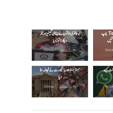
پرو ایکس ایل کی
ک، نئے
‫97 سالہ خاتون ونگ واکنگ ریکارڈ:
ڈیزائن اور Tensor G6 چپ
برطانوی خاتون نے اپنا ہی گینیز ورلڈ
گئیں
ریکارڈ توڑ دیا‬
By
رئیس الاخبار نیوز
اگست 6, 2026
نٹس اچانک
"Under Review” کر
ایم ڈی کیٹ امتحان ملتوی درخواست
ؤنٹ کیسے
مسترد، لاہور ہائیکورٹ نے فیصلہ سنا
دیا
By
رئیس الاخبار نیوز
اگست 6, 2026