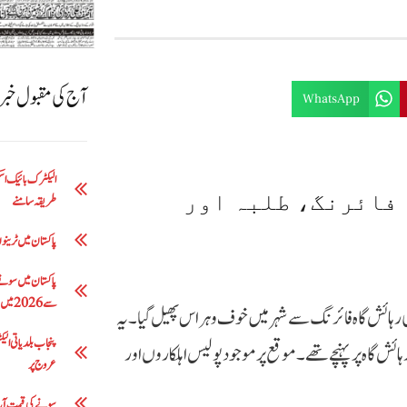
آج کی مقبول خب
WhatsApp
 فائرنگ، طلبہ اور
طریقہ سامنے
پاکستان میں ٹرینوں 
سے 2026 میں 5 لاکھ 63 ہزار روپے تک
 رہائش گاہ فائرنگ سے شہر میں خوف و ہراس پھیل گیا۔ یہ
ش گاہ پر پہنچے تھے۔ موقع پر موجود پولیس اہلکاروں اور
عروج پر
سونے کی قیمت آج: فی تولہ 200 روپے کمی 