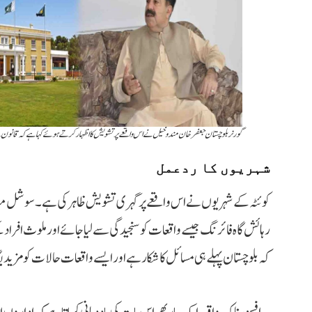
گورنر بلوچستان جعفر خان مندوخیل نے اس واقعے پر تشویش کا اظہار کرتے ہوئے کہا ہے کہ قانون سے
شہریوں کا ردعمل
کوئٹہ کے شہریوں نے اس واقعے پر گہری تشویش ظاہر کی ہے۔ سوشل میڈیا
رہائش گاہ فائرنگ جیسے واقعات کو سنجیدگی سے لیا جائے اور ملوث افراد 
کہ بلوچستان پہلے ہی مسائل کا شکار ہے اور ایسے واقعات حالات کو مزید بگ