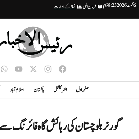
6 اگست 2026
8:23 شام
فرمان الہی
نماز کے اوقات
صفحہ اول
انٹر نیشنل
پاکستان
اسلام آباد
ت
گورنر بلوچستان کی رہائش گاہ فائرنگ سے 5 افراد زخمی، تحقیقات جاری