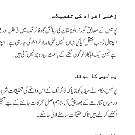
زخمی افراد کی تفصیلات
اسپتال ژوب منتقل کیا گیا جہاں انہیں طبی امداد فراہم کی جا رہی ہے۔ ا
ہے لیکن ایک اہلکار کو گولی لگنے کے باعث زیادہ چوٹیں آئی ہیں۔
پولیس کا مؤقف
پولیس حکام نے میڈیا کو بتایا کہ فائرنگ کے اس واقعے کی تحقیقات شروع ک
درمیان تنازعے کے بعد پیش آیا، تاہم اصل محرکات جاننے کے لیے تفت
اکٹھے کر لیے ہیں تاکہ حقیقت سامنے لائی جا سکے۔