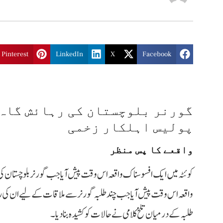
Pinterest
LinkedIn
X
Facebook
گورنر بلوچستان کی رہائش گاہ
پولیس اہلکار زخمی
واقعے کا پس منظر
کوئٹہ میں ایک افسوسناک واقعہ اس وقت پیش آیا جب گورنر بلوچستان کی
واقعہ اس وقت پیش آیا جب چند طلبہ گورنر سے ملاقات کے لیے ان کی رہائ
طلبہ کے درمیان تلخ کلامی نے حالات کو کشیدہ بنا دیا۔