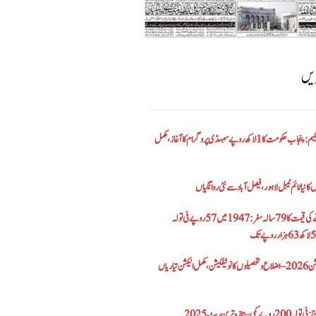
ریں
الیکٹرک بائیک اسکیم: پنجاب حکومت کا1 لاکھ روپے سبسڈی پروگرام کا آغاز ،مکمل
کا نیا ٹائم ٹیبل لاہور، فیصل آباد سے نئی روانگیاں
پاکستان میں سونے کی قیمت کا 79 سالہ سفر: 1947 میں 57 روپے فی تولہ
پنجاب بلدیاتی الیکشن 2026 – اضلاع و تحصیلوں کا نوٹیفکیشن، مکمل الیکشن تیاریاں
– تازہ ترین ریٹ 2025