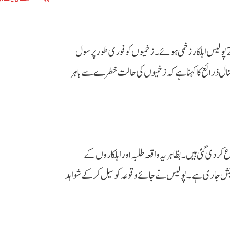
پولیس کے مطابق گورنر بلوچستان کی رہائش گاہ فائرنگ میں 3 طلبہ اور 2 پولیس اہلکار زخمی ہوئے۔ زخمیوں کو فوری طور پر سول
سپتال ذرائع کا کہنا ہے کہ زخمیوں کی حالت خطرے سے باہر
ر دی گئی ہیں۔ بظاہر یہ واقعہ طلبہ اور اہلکاروں کے
یش جاری ہے۔ پولیس نے جائے وقوعہ کو سیل کر کے شواہد