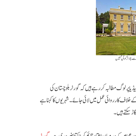
 بالاتر کوئی نہیں
 پر لوگ مطالبہ کر رہے ہیں کہ گورنر بلوچستان کی
کے خلاف کارروائی عمل میں لائی جائے۔ شہریوں کا کہنا ہے
اڑ سکتے ہیں۔