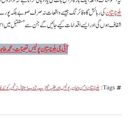
یہ افسوسناک واقعہ ایک بار پھر اس بات کی یاد دہانی کراتا ہے کہ اداروں 
بلوچستان
کی رہائش گاہ فائرنگ جیسے واقعات نہ صرف صوبے بلکہ پورے
شفاف ہوں گی اور ایسے اقدامات کیے جائیں گے جن سے مستقبل میں ا
آئی جی بلوچستان پولیس تعینات، محمد طاہر
Tags:
بلوچستان امن و امان
,
پولیس اور طلبہ جھڑپ
,
ژوب اسپتال زخمی
,
کوئٹہ ف