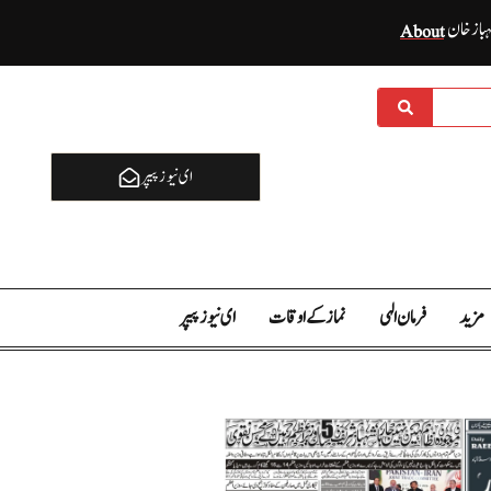
ہباز خان
About
ای نيوز پیپر
مزید
فرمان الہی
نماز کے اوقات
ای نيوز پیپر