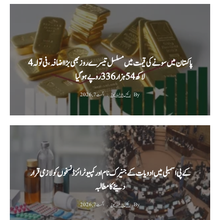
پاکستان میں سونے کی قیمت میں مسلسل تیسرے روز بھی بڑا اضافہ، فی تولہ 4
لاکھ 54 ہزار 336 روپے ہوگیا
By
رئیس الاخبار نیوز
اگست 7, 2026
کے پی اسمبلی میں ادویات کے جنیرک نام اور کمپیوٹرائزڈ نسخوں کو لازمی قرار
دینے کا مطالبہ
By
رئیس الاخبار نیوز
اگست 7, 2026