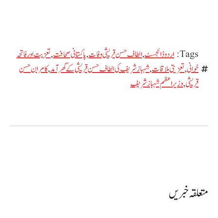
Tags:
اردو ڈائجسٹ
,
الطاف حسن قریشی وفات
,
پاکستانی صحافت
,
تعزیت اور فاتحہ
خوانی
,
تعزیتی ملاقات
,
شہباز شریف کی الطاف حسن قریشی کے گھر آمد
,
کامران حسن
قریشی
,
وزیراعظم شہباز شریف
متعلقہ خبریں