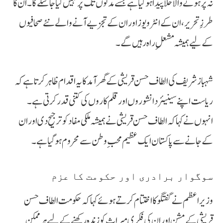
نہ پُر ہونے والا خلا پیدا ہو گیا ہے جسے مدتوں تک پُر نہیں کیا جا سکے گا۔ ان کا
طرزِ تحریر، ان کے انٹرویوز اور ان کے تجزیے آنے والے نئے صحافیوں
کے لیے ہمیشہ مشعلِ راہ رہیں گے۔
شہباز شریف کی الطاف حسن قریشی کے گھر آمد کا یہ اقدام ظاہر کرتا ہے کہ
ریاست اپنے سینیئر دانشوروں اور قلم کاروں کی کتنی قدر کرتی ہے۔
انہوں نے کہا کہ الطاف حسن قریشی نے ہمیشہ ملکی مفاد کو ترجیح دی اور ان
کے جانے سے پاکستان ایک عظیم محبِ وطن سے محروم ہو گیا ہے۔
سوگوار برادری اور حکومت کا عزم
وزیراعظم نے گفتگو کا اختتام کرتے ہوئے کہا کہ حکومت الطاف حسن
قریشی کے مشن اور ان کی فکری میراث کو زندہ رکھنے کے لیے ہر ممکن