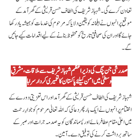
تعاون کرے گی۔ شہباز شریف کی الطاف حسن قریشی کے گھر آمد کے
موقع پر انہوں نے اہلخانہ کو یقین دلایا کہ مرحوم کی خدمات کو ہمیشہ یاد رکھا
جائے گا اور ان کی صحافتی تاریخ کو محفوظ بنانے کے لیے اقدامات کیے جائیں
گے۔
صدر شی جن پنگ کی وزیراعظم شہباز شریف سے ملاقات، مشرقِ
وسطیٰ میں امن کیلئے پاکستان کا تعمیری کردار سراہا
شہباز شریف کی الطاف حسن قریشی کے گھر آمد اور اس تعزیتی دورے کے
اختتام پر انہوں نے ایک بار پھر دعا کی کہ اللہ تعالیٰ مرحوم کو جوارِ رحمت
میں اعلیٰ مقام عطا فرمائے اور پسماندگان کو یہ صدمہ جرات اور صبر کے
ساتھ برداشت کرنے کی توفیق دے۔ آمین۔