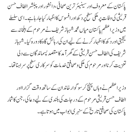
پاکستان کے معروف اور سینیئر ترین صحافی، دانشور اور پبلشر الطاف حسن
قریشی کی وفات پر ملکی سطح پر دکھ اور افسوس کا اظہار کیا جا رہا ہے۔ اسی سلسلے
میں وزیراعظم پاکستان میاں محمد شہباز شریف نے مرحوم کے اہلخانہ سے
یکجہتی اور دکھ کا اظہار کرنے کے لیے ان کی رہائش گاہ کا دورہ کیا۔ شہباز
شریف کی الطاف حسن قریشی کے گھر آمد کا مقصد پسماندگان سے دلی
تعزیت کرنا اور مرحوم کی ملکی و صحافتی خدمات کو سرکاری سطح پر سراہنا تھا۔
وزیراعظم نے وہاں پہنچ کر سوگوار خاندان کے ساتھ وقت گزارا اور
الطاف حسن قریشی مرحوم کے درجات کی بلندی کے لیے دعا کی، جن کا شمار
پاکستان کی صحافتی تاریخ کے سنہری ابواب میں ہوتا ہے۔