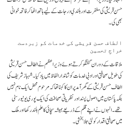
حسن قریشی کی مغفرت اور بلندیِ درجات کے لیے ہاتھ اٹھا کر فاتحہ خوانی
بھی کی۔
الطاف حسن قریشی کی خدمات کو زبردست
خراجِ تحسین
ملاقات کے دوران گفتگو کرتے ہوئے وزیراعظم نے الطاف حسن قریشی
کی طویل صحافتی اور ادبی خدمات کو شاندار الفاظ میں یاد کیا۔ شہباز شریف کی
الطاف حسن قریشی کے گھر آمد پر ان کا کہنا تھا کہ مرحوم محض ایک نام نہیں
بلکہ پاکستان میں اصول پسند اور نظریاتی صحافت کی ایک پوری یونیورسٹی
تھے۔ انہوں نے اپنے قلم کے ذریعے ہمیشہ سچائی کا علم بلند رکھا اور ملک
میں صحافتی اقدار کو نئی جلا بخشی۔