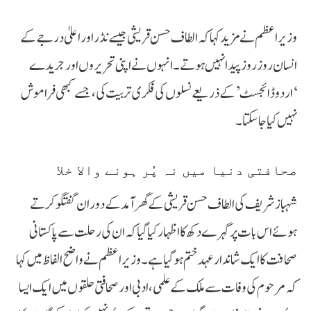
وزیراعظم نے مزید کہا کہ الطاف حسن قریشی جیسے نڈر اور اعلیٰ درجے کے
انسان روز روز پیدا نہیں ہوتے۔ انہوں نے اپنی تحریروں اور جریدے
‘اردو ڈائجسٹ’ کے ذریعے نسلوں کی فکری تربیت کی، جسے کبھی فراموش
نہیں کیا جا سکتا۔
صحافتی دنیا میں نہ پُر ہونے والا خلا
شہباز شریف کی الطاف حسن قریشی کے گھر آمد کے دوران گفتگو کرتے
ہوئے اس بات پر گہرے دکھ کا اظہار کیا گیا کہ ان کی رحلت سے پاکستانی
صحافت کا ایک شاندار عہد ختم ہو گیا ہے۔ وزیراعظم نے واضح الفاظ میں کہا
کہ مرحوم کی وفات سے ملک کے علمی، ادبی اور صحافتی حلقوں میں ایک ایسا