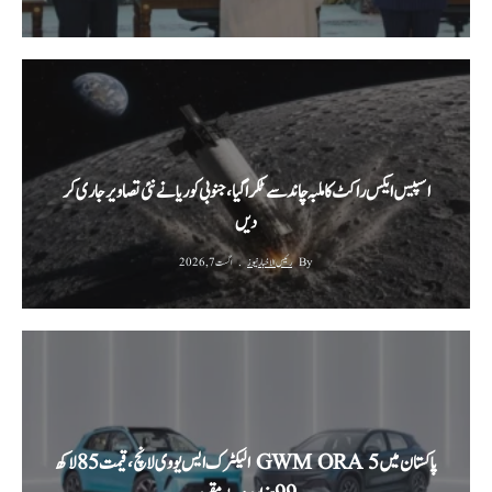
اسپیس ایکس راکٹ کا ملبہ چاند سے ٹکرا گیا، جنوبی کوریا نے نئی تصاویر جاری کر
دیں
By
رئیس الاخبار نیوز
اگست 7, 2026
پاکستان میں GWM ORA 5 الیکٹرک ایس یو وی لانچ، قیمت 85 لاکھ