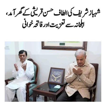
شہباز شریف کی الطاف حسن قریشی کے گھر آمد،
اہلخانہ سے تعزیت اور فاتحہ خوانی