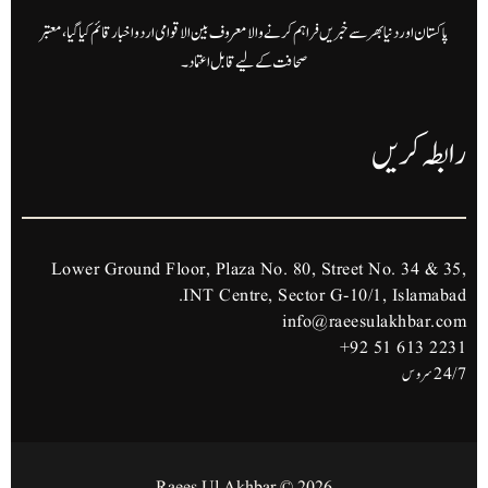
پاکستان اور دنیا بھر سے خبریں فراہم کرنے والا معروف بین الاقوامی اردو اخبار قائم کیا گیا، معتبر
صحافت کے لیے قابل اعتماد۔
رابطہ کریں
Lower Ground Floor, Plaza No. 80, Street No. 34 & 35,
INT Centre, Sector G-10/1, Islamabad.
info@raeesulakhbar.com
+92 51 613 2231
24/7 سروس