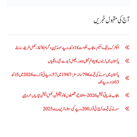
آج کی مقبول خبریں
الیکٹرک بائیک اسکیم: پنجاب حکومت کا1 لاکھ روپے سبسڈی پروگرام کا آغاز ،مکمل طریقہ سامنے
پاکستان میں ٹرینوں کا نیا ٹائم ٹیبل لاہور، فیصل آباد سے نئی روانگیاں
پاکستان میں سونے کی قیمت کا 79 سالہ سفر: 1947 میں 57 روپے فی تولہ سے 2026 میں 5 لاکھ
63 ہزار روپے تک
پنجاب بلدیاتی الیکشن 2026 – اضلاع و تحصیلوں کا نوٹیفکیشن، مکمل الیکشن تیاریاں عروج پر
سونے کی قیمت آج: فی تولہ 200 روپے کمی – تازہ ترین ریٹ 2025