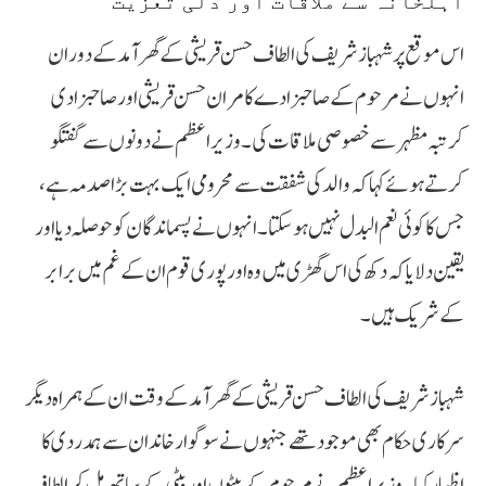
اہلخانہ سے ملاقات اور دلی تعزیت
اس موقع پر شہباز شریف کی الطاف حسن قریشی کے گھر آمد کے دوران
انہوں نے مرحوم کے صاحبزادے کامران حسن قریشی اور صاحبزادی
کرتبہ مظہر سے خصوصی ملاقات کی۔ وزیراعظم نے دونوں سے گفتگو
کرتے ہوئے کہا کہ والد کی شفقت سے محرومی ایک بہت بڑا صدمہ ہے،
جس کا کوئی نعم البدل نہیں ہو سکتا۔ انہوں نے پسماندگان کو حوصلہ دیا اور
یقین دلایا کہ دکھ کی اس گھڑی میں وہ اور پوری قوم ان کے غم میں برابر
کے شریک ہیں۔
شہباز شریف کی الطاف حسن قریشی کے گھر آمد کے وقت ان کے ہمراہ دیگر
سرکاری حکام بھی موجود تھے جنہوں نے سوگوار خاندان سے ہمدردی کا
اظہار کیا۔ وزیراعظم نے مرحوم کے بیٹوں اور بیٹی کے ساتھ مل کر الطاف