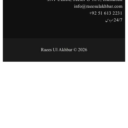
info@raeesulakhbar.com
+92 51 613 2231
24/7 سروس
2026 © Raees Ul Akhbar