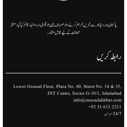
پاکستان اور دنیا بھر سے خبریں فراہم کرنے والا معروف بین الاقوامی اردو اخبار قائم کیا گیا، معتبر
صحافت کے لیے قابل اعتماد۔
رابطہ کریں
Lower Ground Floor, Plaza No. 80, Street No. 34 & 35,
INT Centre, Sector G-10/1, Islamabad.
info@raeesulakhbar.com
+92 51 613 2231
24/7 سروس