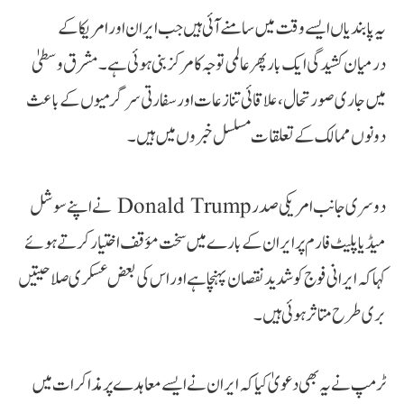
یہ پابندیاں ایسے وقت میں سامنے آئی ہیں جب ایران اور امریکا کے
درمیان کشیدگی ایک بار پھر عالمی توجہ کا مرکز بنی ہوئی ہے۔ مشرق وسطیٰ
میں جاری صورتحال، علاقائی تنازعات اور سفارتی سرگرمیوں کے باعث
دونوں ممالک کے تعلقات مسلسل خبروں میں ہیں۔
دوسری جانب امریکی صدر Donald Trump نے اپنے سوشل
میڈیا پلیٹ فارم پر ایران کے بارے میں سخت مؤقف اختیار کرتے ہوئے
کہا کہ ایرانی فوج کو شدید نقصان پہنچا ہے اور اس کی بعض عسکری صلاحیتیں
بری طرح متاثر ہوئی ہیں۔
ٹرمپ نے یہ بھی دعویٰ کیا کہ ایران نے ایسے معاہدے پر مذاکرات میں