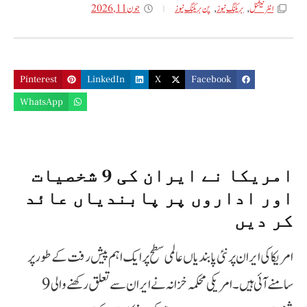
جون 11, 2026
انٹر نیشنل
,
بریکنگ نیوز
,
پن بریکنگ نیوز
Pinterest
LinkedIn
X
Facebook
WhatsApp
امریکا نے ایران کی 9 شخصیات
اور اداروں پر پابندیاں عائد
کر دیں
امریکا کی ایران پر نئی پابندیاں عالمی سطح پر ایک اہم پیش رفت کے طور پر
سامنے آئی ہیں۔ امریکی محکمہ خزانہ نے ایران سے تعلق رکھنے والی 9