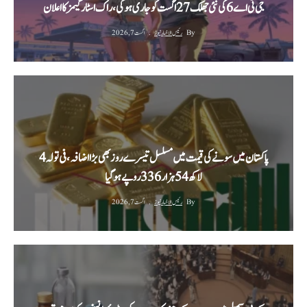
جی ٹی اے 6 کی نئی جھلک 27 اگست کو جاری ہوگی، راک اسٹار گیمز کا اعلان
By
رئیس الاخبار نیوز
اگست 7, 2026
پاکستان میں سونے کی قیمت میں مسلسل تیسرے روز بھی بڑا اضافہ، فی تولہ 4
لاکھ 54 ہزار 336 روپے ہوگیا
By
رئیس الاخبار نیوز
اگست 7, 2026