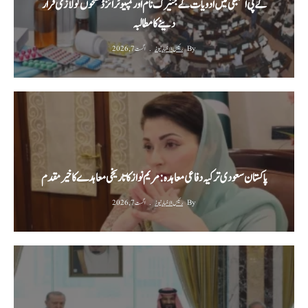
کے پی اسمبلی میں ادویات کے جنیرک نام اور کمپیوٹرائزڈ نسخوں کو لازمی قرار
دینے کا مطالبہ
By
رئیس الاخبار نیوز
اگست 7, 2026
پاکستان سعودی ترکیہ دفاعی معاہدہ: مریم نواز کا تاریخی معاہدے کا خیرمقدم
By
رئیس الاخبار نیوز
اگست 7, 2026