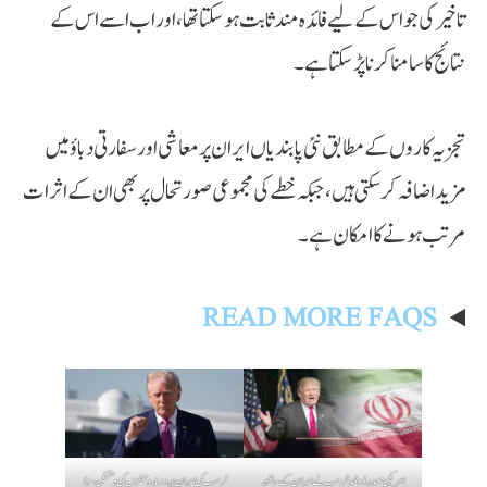
تاخیر کی جو اس کے لیے فائدہ مند ثابت ہو سکتا تھا، اور اب اسے اس کے
نتائج کا سامنا کرنا پڑ سکتا ہے۔
تجزیہ کاروں کے مطابق نئی پابندیاں ایران پر معاشی اور سفارتی دباؤ میں
مزید اضافہ کر سکتی ہیں، جبکہ خطے کی مجموعی صورتحال پر بھی ان کے اثرات
مرتب ہونے کا امکان ہے۔
READ MORE FAQS
امریکی صدر ڈونلڈ ٹرمپ نے ایران کے ساتھ
ٹرمپ کی ایران پر دوبارہ حملوں کی دھمکی، بڑا