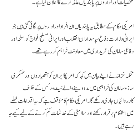
شخصیات اور اداروں پر پابندیاں عائد کرنے کا اعلان کیا ہے۔
امریکی حکام کے مطابق یہ پابندیاں ان افراد اور اداروں پر لگائی گئی ہیں جو
ایرانی وزارت دفاع، پاسداران انقلاب اور ایرانی مسلح افواج کو اسلحہ اور
دفاعی سامان کی خریداری میں معاونت فراہم کر رہے تھے۔
محکمہ خزانہ نے اپنے بیان میں کہا کہ امریکا ایران کو ہتھیاروں اور عسکری
سازوسامان کی فراہمی میں مدد دینے والے نیٹ ورکس کے خلاف
کارروائیاں جاری رکھے گا۔ امریکی حکام کا مؤقف ہے کہ یہ اقدامات خطے
میں استحکام برقرار رکھنے اور سلامتی کے خدشات کم کرنے کے لیے کیے جا
رہے ہیں۔