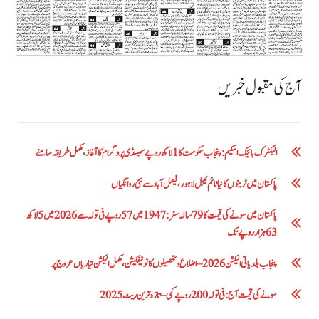
آج کی مقبول خبریں
الیکٹرک بائیک اسکیم: پنجاب حکومت کا1 لاکھ روپے سبسڈی پروگرام کا آغاز ،مکمل طریقہ سامنے
پاکستان میں ٹرینوں کا نیا ٹائم ٹیبل لاہور، فیصل آباد سے نئی روانگیاں
پاکستان میں سونے کی قیمت کا 79 سالہ سفر: 1947 میں 57 روپے فی تولہ سے 2026 میں 5 لاکھ
63 ہزار روپے تک
پنجاب بلدیاتی الیکشن 2026 – اضلاع و تحصیلوں کا نوٹیفکیشن، مکمل الیکشن تیاریاں عروج پر
سونے کی قیمت آج: فی تولہ 200 روپے کمی – تازہ ترین ریٹ 2025