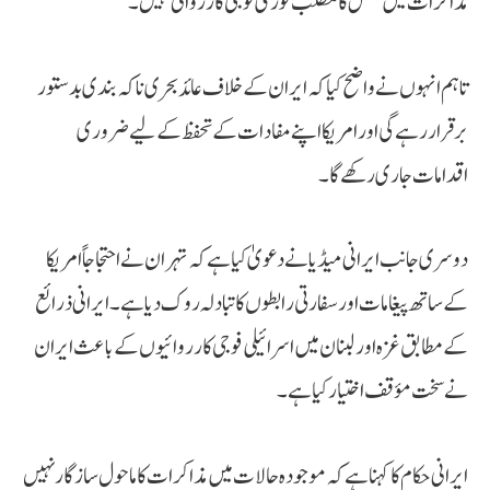
مذاکرات میں تعطل کا مطلب فوری فوجی کارروائی نہیں۔
تاہم انہوں نے واضح کیا کہ ایران کے خلاف عائد بحری ناکہ بندی بدستور
برقرار رہے گی اور امریکا اپنے مفادات کے تحفظ کے لیے ضروری
اقدامات جاری رکھے گا۔
دوسری جانب ایرانی میڈیا نے دعویٰ کیا ہے کہ تہران نے احتجاجاً امریکا
کے ساتھ پیغامات اور سفارتی رابطوں کا تبادلہ روک دیا ہے۔ ایرانی ذرائع
کے مطابق غزہ اور لبنان میں اسرائیلی فوجی کارروائیوں کے باعث ایران
نے سخت مؤقف اختیار کیا ہے۔
ایرانی حکام کا کہنا ہے کہ موجودہ حالات میں مذاکرات کا ماحول سازگار نہیں