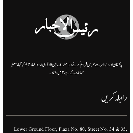
پاکستان اور دنیا بھر سے خبریں فراہم کرنے والا معروف بین الاقوامی اردو اخبار قائم کیا گیا، معتبر
صحافت کے لیے قابل اعتماد۔
رابطہ کریں
Lower Ground Floor, Plaza No. 80, Street No. 34 & 35,