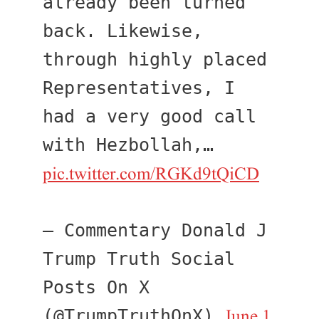
already been turned 
back. Likewise, 
through highly placed 
Representatives, I 
had a very good call 
with Hezbollah,… 
pic.twitter.com/RGKd9tQiCD
— Commentary Donald J 
Trump Truth Social 
Posts On X 
June 1, 
(@TrumpTruthOnX) 