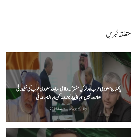
متعلقہ خبریں
پاکستان سعودی عرب اور ترکیہ مشترکہ دفاعی معاہدہ سعودی عرب کی سکیورٹی
ضمانت نہیں: ایرانی پارلیمنٹ رکن ابراہیم رضائی
By
رئیس الاخبار نیوز
اگست 8, 2026