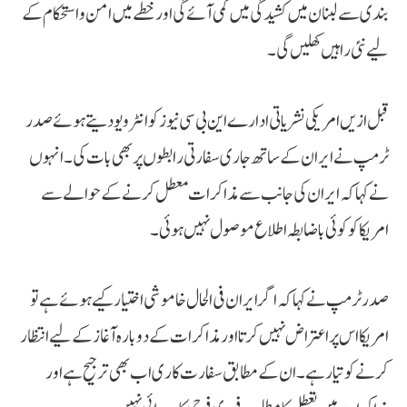
بندی سے لبنان میں کشیدگی میں کمی آئے گی اور خطے میں امن و استحکام کے
لیے نئی راہیں کھلیں گی۔
قبل ازیں امریکی نشریاتی ادارے این بی سی نیوز کو انٹرویو دیتے ہوئے صدر
ٹرمپ نے ایران کے ساتھ جاری سفارتی رابطوں پر بھی بات کی۔ انہوں
نے کہا کہ ایران کی جانب سے مذاکرات معطل کرنے کے حوالے سے
امریکا کو کوئی باضابطہ اطلاع موصول نہیں ہوئی۔
صدر ٹرمپ نے کہا کہ اگر ایران فی الحال خاموشی اختیار کیے ہوئے ہے تو
امریکا اس پر اعتراض نہیں کرتا اور مذاکرات کے دوبارہ آغاز کے لیے انتظار
کرنے کو تیار ہے۔ ان کے مطابق سفارت کاری اب بھی ترجیح ہے اور