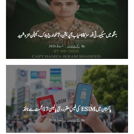
ہنگو میں سیکیورٹی فورسز کا کامیاب آپریشن، 7 خوارج ہلاک، کیپٹن حمزہ شہید
By
رئیس الاخبار نیوز
اگست 8, 2026
پاکستان میں ESIM کی فیس مقرر، نئی پالیسی 17 اگست سے نافذ
By
رئیس الاخبار نیوز
اگست 7, 2026