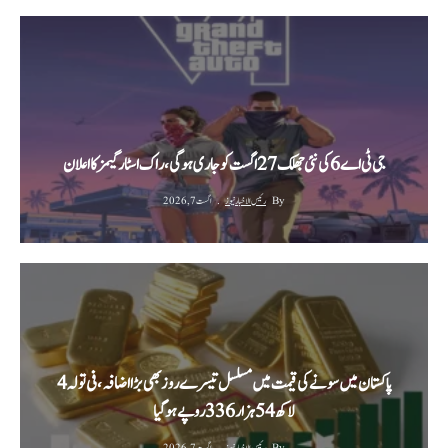
جی ٹی اے 6 کی نئی جھلک 27 اگست کو جاری ہوگی، راک اسٹار گیمز کا اعلان
By
رئیس الاخبار نیوز
اگست 7, 2026
پاکستان میں سونے کی قیمت میں مسلسل تیسرے روز بھی بڑا اضافہ، فی تولہ 4
لاکھ 54 ہزار 336 روپے ہوگیا