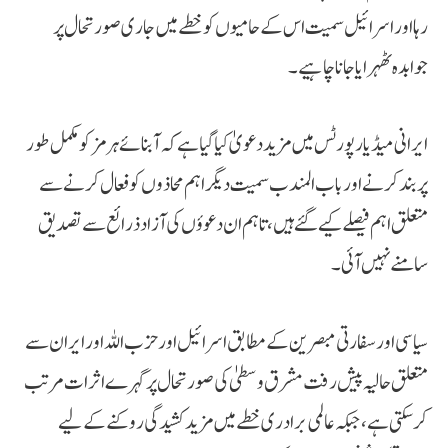
رہا اور اسرائیل سمیت اس کے حامیوں کو خطے میں جاری صورتحال پر
جوابدہ ٹھہرایا جانا چاہیے۔
ایرانی میڈیا رپورٹس میں مزید دعویٰ کیا گیا ہے کہ آبنائے ہرمز کو مکمل طور
پر بند کرنے اور باب المندب سمیت دیگر اہم محاذوں کو فعال کرنے سے
متعلق اہم فیصلے کیے گئے ہیں، تاہم ان دعوؤں کی آزاد ذرائع سے تصدیق
سامنے نہیں آئی۔
سیاسی اور سفارتی مبصرین کے مطابق اسرائیل اور حزب اللہ اور ایران سے
متعلق حالیہ پیش رفت مشرق وسطیٰ کی صورتحال پر گہرے اثرات مرتب
کر سکتی ہے، جبکہ عالمی برادری خطے میں مزید کشیدگی روکنے کے لیے