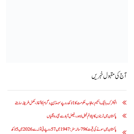
آج کی مقبول خبریں
الیکٹرک بائیک اسکیم: پنجاب حکومت کا1 لاکھ روپے سبسڈی پروگرام کا آغاز ،مکمل طریقہ سامنے
پاکستان میں ٹرینوں کا نیا ٹائم ٹیبل لاہور، فیصل آباد سے نئی روانگیاں
پاکستان میں سونے کی قیمت کا 79 سالہ سفر: 1947 میں 57 روپے فی تولہ سے 2026 میں 5 لاکھ