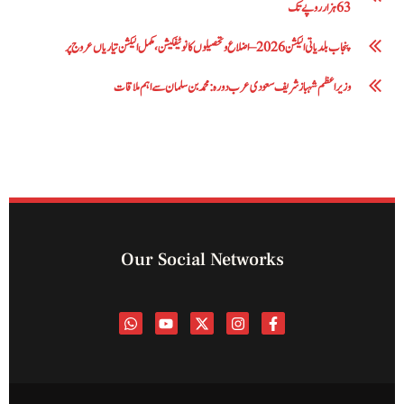
63 ہزار روپے تک
پنجاب بلدیاتی الیکشن 2026 – اضلاع و تحصیلوں کا نوٹیفکیشن، مکمل الیکشن تیاریاں عروج پر
وزیراعظم شہباز شریف سعودی عرب دورہ: محمد بن سلمان سے اہم ملاقات
Our Social Networks