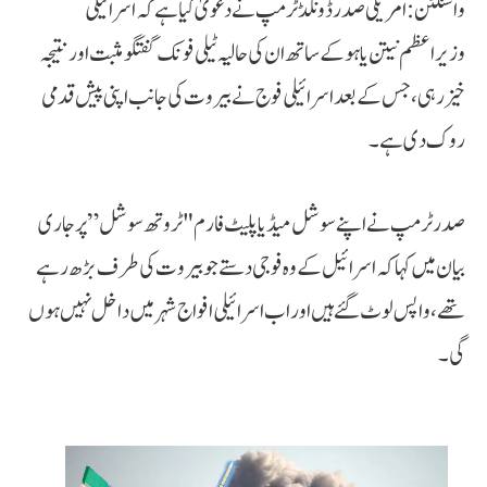
واشنگٹن: امریکی صدر ڈونلڈ ٹرمپ نے دعویٰ کیا ہے کہ اسرائیلی
وزیراعظم نیتن یاہو کے ساتھ ان کی حالیہ ٹیلی فونک گفتگو مثبت اور نتیجہ
خیز رہی، جس کے بعد اسرائیلی فوج نے بیروت کی جانب اپنی پیش قدمی
روک دی ہے۔
صدر ٹرمپ نے اپنے سوشل میڈیا پلیٹ فارم "ٹروتھ سوشل” پر جاری
بیان میں کہا کہ اسرائیل کے وہ فوجی دستے جو بیروت کی طرف بڑھ رہے
تھے، واپس لوٹ گئے ہیں اور اب اسرائیلی افواج شہر میں داخل نہیں ہوں
گی۔