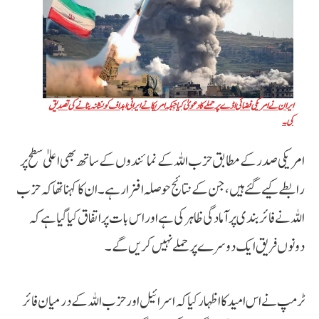
ایران نے امریکی فضائی اڈے پر حملے کا دعویٰ کیا جبکہ امریکا نے ایرانی اہداف کو نشانہ بنانے کی تصدیق
کی۔
امریکی صدر کے مطابق حزب اللہ کے نمائندوں کے ساتھ بھی اعلیٰ سطح پر
رابطے کیے گئے ہیں، جن کے نتائج حوصلہ افزا رہے۔ ان کا کہنا تھا کہ حزب
اللہ نے فائر بندی پر آمادگی ظاہر کی ہے اور اس بات پر اتفاق کیا گیا ہے کہ
دونوں فریق ایک دوسرے پر حملے نہیں کریں گے۔
ٹرمپ نے اس امید کا اظہار کیا کہ اسرائیل اور حزب اللہ کے درمیان فائر