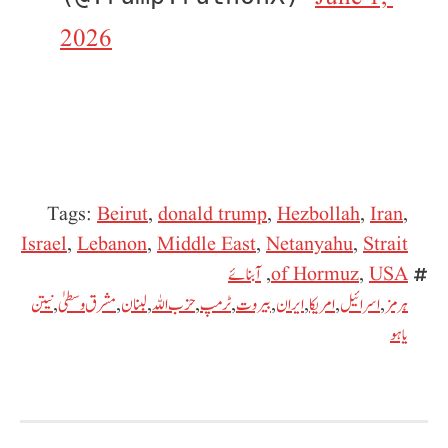
2026
Tags:
Beirut
,
donald trump
,
Hezbollah
,
Iran
,
Israel
,
Lebanon
,
Middle East
,
Netanyahu
,
Strait
USA
,
of Hormuz
,
آبنائے
ہرمز
,
اسرائیل
,
امریکا
,
ایران
,
بیروت
,
ٹرمپ
,
حزب اللہ
,
لبنان
,
مشرق وسطیٰ
,
نیتن
یاہو