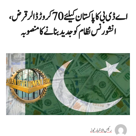
اے ڈی بی کا پاکستان کیلئے 70 کروڑ ڈالر قرض،
انشورنس نظام کو جدید بنانے کا منصوبہ
رئیس الاخبار نیوز