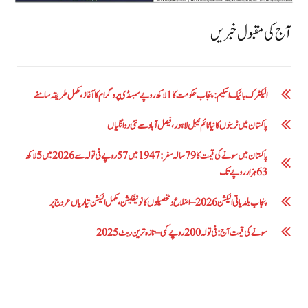
آج کی مقبول خبریں
الیکٹرک بائیک اسکیم: پنجاب حکومت کا1 لاکھ روپے سبسڈی پروگرام کا آغاز ،مکمل طریقہ سامنے
پاکستان میں ٹرینوں کا نیا ٹائم ٹیبل لاہور، فیصل آباد سے نئی روانگیاں
پاکستان میں سونے کی قیمت کا 79 سالہ سفر: 1947 میں 57 روپے فی تولہ سے 2026 میں 5 لاکھ
63 ہزار روپے تک
پنجاب بلدیاتی الیکشن 2026 – اضلاع و تحصیلوں کا نوٹیفکیشن، مکمل الیکشن تیاریاں عروج پر
سونے کی قیمت آج: فی تولہ 200 روپے کمی – تازہ ترین ریٹ 2025