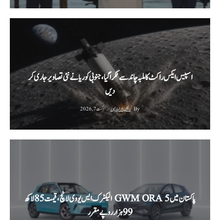
اسپیس ایکس راکٹ کا ملبہ چاند سے ٹکرا گیا، جنوبی کوریا نے نئی تصاویر جاری کر
دیں
By
رئیس الاخبار نیوز
اگست 7, 2026
پاکستان میں GWM ORA 5 الیکٹرک ایس یو وی لانچ، قیمت 85 لاکھ
99 ہزار روپے مقرر