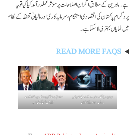
ہے۔ ماہرین کے مطابق اگر ان اصلاحات پر مؤثر عملدرآمد کیا گیا تو یہ
پروگرام پاکستان کی اقتصادی استحکام، سرمایہ کاری اور مالیاتی تحفظ کے نظام
میں نمایاں بہتری لا سکتا ہے۔
READ MORE FAQS
ایران امریکا ممکنہ معاہدے کے بعد پاکستان میں
اسلام آباد مفاہمتی یادداشت پر دستخط کے بعد
پٹرول سستا ہونے کا امکان
خطے میں امن کی نئی امید