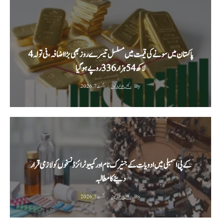
پاکستان میں سونے کی قیمت میں مسلسل تیسرے روز بھی بڑا اضافہ، فی تولہ 4
لاکھ 54 ہزار 336 روپے ہوگیا
By
رئیس الاخبار نیوز
اگست 7, 2026
کے پی اسمبلی میں ادویات کے جنیرک نام اور کمپیوٹرائزڈ نسخوں کو لازمی قرار
دینے کا مطالبہ
By
رئیس الاخبار نیوز
اگست 7, 2026