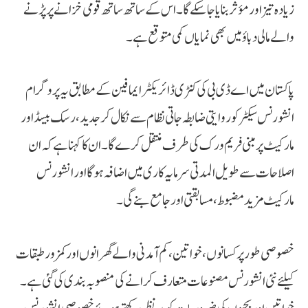
زیادہ تیز اور مؤثر بنایا جا سکے گا۔ اس کے ساتھ ساتھ قومی خزانے پر پڑنے
والے مالی دباؤ میں بھی نمایاں کمی متوقع ہے۔
پاکستان میں اے ڈی بی کی کنٹری ڈائریکٹر ایما فین کے مطابق یہ پروگرام
انشورنس سیکٹر کو روایتی ضابطہ جاتی نظام سے نکال کر جدید، رسک بیسڈ اور
مارکیٹ پر مبنی فریم ورک کی طرف منتقل کرے گا۔ ان کا کہنا ہے کہ ان
اصلاحات سے طویل المدتی سرمایہ کاری میں اضافہ ہوگا اور انشورنس
مارکیٹ مزید مضبوط، مسابقتی اور جامع بنے گی۔
خصوصی طور پر کسانوں، خواتین، کم آمدنی والے گھرانوں اور کمزور طبقات
کیلئے نئی انشورنس مصنوعات متعارف کرانے کی منصوبہ بندی کی گئی ہے۔