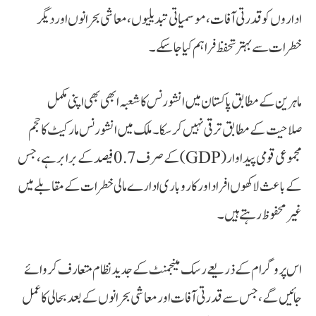
اداروں کو قدرتی آفات، موسمیاتی تبدیلیوں، معاشی بحرانوں اور دیگر
خطرات سے بہتر تحفظ فراہم کیا جا سکے۔
ماہرین کے مطابق پاکستان میں انشورنس کا شعبہ ابھی بھی اپنی مکمل
صلاحیت کے مطابق ترقی نہیں کر سکا۔ ملک میں انشورنس مارکیٹ کا حجم
مجموعی قومی پیداوار (GDP) کے صرف 0.7 فیصد کے برابر ہے، جس
کے باعث لاکھوں افراد اور کاروباری ادارے مالی خطرات کے مقابلے میں
غیر محفوظ رہتے ہیں۔
اس پروگرام کے ذریعے رسک مینجمنٹ کے جدید نظام متعارف کروائے
جائیں گے، جس سے قدرتی آفات اور معاشی بحرانوں کے بعد بحالی کا عمل