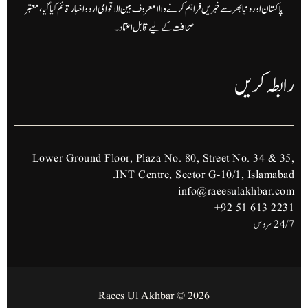
پاکستان اور دنیا بھر سے خبریں فراہم کرنے والا معروف بین الاقوامی اردو اخبار قائم کیا گیا، معتبر
صحافت کے لیے قابل اعتماد۔
رابطہ کریں
Lower Ground Floor, Plaza No. 80, Street No. 34 & 35,
INT Centre, Sector G-10/1, Islamabad.
info@raeesulakhbar.com
+92 51 613 2231
24/7 سروس
2026 © Raees Ul Akhbar