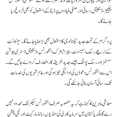
خواتین اور بچیوں کی ضروریات کو مدنظر رکھتے ہوئے خصوصی انشورنس
پیکیجز، ڈیجیٹل رسائی اور صنفی بنیادوں پر ڈیٹا کے استعمال کو بھی فروغ دیا
جائے گا۔
پروگرام کے تحت جدید ٹیکنالوجی کا استعمال بھی بڑھایا جائے گا۔ سیٹلائٹ
کے ذریعے رسک اسیسمنٹ، پیرا میٹرک انشورنس، ڈیجیٹل ڈسٹری بیوشن
سسٹمز اور رسک پولنگ جیسے جدید طریقہ کار متعارف کروائے جائیں گے۔
اس سے انشورنس دعوؤں کی ادائیگی تیز ہوگی اور عام شہریوں کی خدمات
تک رسائی آسان بنائی جا سکے گی۔
معاشی ماہرین کا کہنا ہے کہ یہ منصوبہ صرف انشورنس سیکٹر تک محدود نہیں
رہے گا بلکہ پاکستان میں سرمایہ کاری کی منڈیوں، بانڈ مارکیٹ اور نجی پنشن