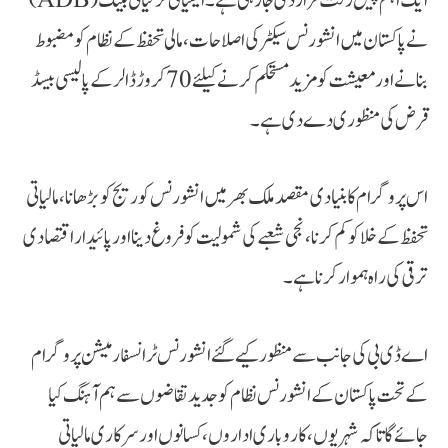
ایک اہم پیش رفت قرار دی جا رہی ہے۔ ایشیائی ترقیاتی بینک (ADB)
نے پاکستان میں انشورنس سیکٹر کی اصلاحات، مالی تحفظ کے نظام کو مضبوط
بنانے اور معیشت کو مزید مستحکم کرنے کیلئے 70 کروڑ ڈالر کے پالیسی بیسڈ
قرض کی منظوری دے دی ہے۔
اس پروگرام کا بنیادی مقصد ملک بھر میں انشورنس کوریج کو بڑھانا، مالیاتی
تحفظ کے خلا کو کم کرنا، نجی شعبے کی شمولیت کو فروغ دینا اور پائیدار اقتصادی
ترقی کی راہ ہموار کرنا ہے۔
اے ڈی بی کی جانب سے منظور کیے گئے انشورنس ٹرانسفارمیشن پروگرام
کے تحت پاکستان کے انشورنس نظام کو جدید تقاضوں سے ہم آہنگ کیا
جائے گا تاکہ شہریوں، کاروباری اداروں، کسانوں اور سرکاری مالیاتی