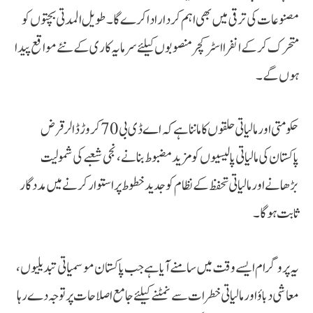
مصنوعات کی ترقی میں بھی اہم کردار ادا کرے گا۔ طویل المدتی بچتوں کو
متحرک کر کے انفرااسٹرکچر منصوبوں کیلئے سرمایہ کاری کے نئے مواقع پیدا
ہوں گے۔
حکومتی اور مالیاتی حلقوں کا ماننا ہے کہ اے ڈی بی 70 کروڑ ڈالر قرض
پاکستان کی مالیاتی پالیسیوں کو مزید مضبوط بنانے، نجی شعبے کی شمولیت
بڑھانے اور مالیاتی تحفظ کے نظام کو جدید خطوط پر استوار کرنے میں مددگار
ثابت ہوگا۔
یہ پروگرام ایسے وقت میں سامنے آیا ہے جب پاکستان موسمیاتی تبدیلیوں،
معاشی دباؤ اور مالیاتی خطرات سے نمٹنے کیلئے جامع اصلاحات پر توجہ دے رہا