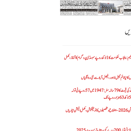
ریں
الیکٹرک بائیک اسکیم: پنجاب حکومت کا1 لاکھ روپے سبسڈی پروگرام کا آغاز ،مکمل
کا نیا ٹائم ٹیبل لاہور، فیصل آباد سے نئی روانگیاں
پاکستان میں سونے کی قیمت کا 79 سالہ سفر: 1947 میں 57 روپے فی تولہ
پنجاب بلدیاتی الیکشن 2026 – اضلاع و تحصیلوں کا نوٹیفکیشن، مکمل الیکشن تیاریاں
– تازہ ترین ریٹ 2025