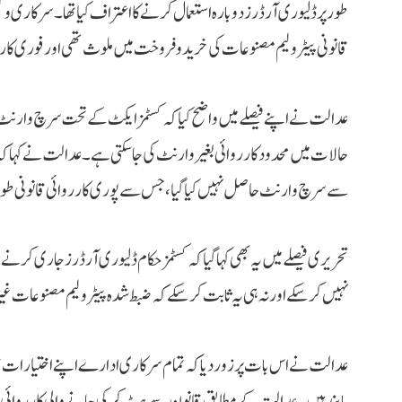
طور پر ڈلیوری آرڈرز دوبارہ استعمال کرنے کا اعتراف کیا تھا۔ سرکاری 
قانونی پیٹرولیم مصنوعات کی خرید و فروخت میں ملوث تھی اور فوری کا
عدالت نے اپنے فیصلے میں واضح کیا کہ کسٹمز ایکٹ کے تحت سرچ وارنٹ ح
حالات میں محدود کارروائی بغیر وارنٹ کی جا سکتی ہے۔ عدالت نے کہا ک
سے سرچ وارنٹ حاصل نہیں کیا گیا، جس سے پوری کارروائی قانونی طور
تحریری فیصلے میں یہ بھی کہا گیا کہ کسٹمز حکام ڈلیوری آرڈرز جاری کرن
نہیں کر سکے اور نہ ہی یہ ثابت کر سکے کہ ضبط شدہ پیٹرولیم مصنوعات غ
عدالت نے اس بات پر زور دیا کہ تمام سرکاری ادارے اپنے اختیارا
پابند ہیں۔ عدالت کے مطابق قانون سے ہٹ کر کی جانے والی کارروائی