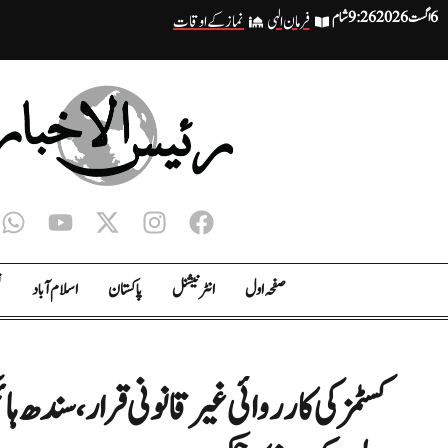
6 اگست 2026
9:26 شام
فرمان الہی
نماز کے اوقات
صفحہ اول
انٹر نیشنل
پاکستان
اسلام آباد
ت
کسٹمز کی کارروائی غیر قانونی قرار، سندھ 