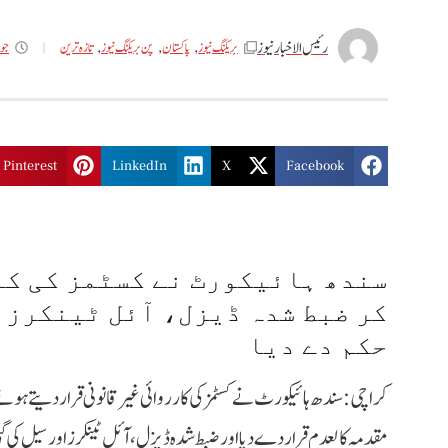
رئیس الاخبار نیوز
جون 29
بریکنگ نیوز
,
پاکستان
,
پن بریکنگ نیوز
,
تازه ترین
Pinterest
LinkedIn
X
Facebook
سندھ ہائیکورٹ نے کسٹمز کی کا
کر ضبط شدہ ڈیزل، آئل ٹینکرز ا
حکم دے دیا
کراچی: سندھ ہائیکورٹ نے کسٹمز کی کارروائی غیر قانونی قرار دیتے ہوئ
مقدمہ کالعدم قرار دے دیا اور ضبط شدہ ڈیزل، آئل ٹینکرز اور سیل کی