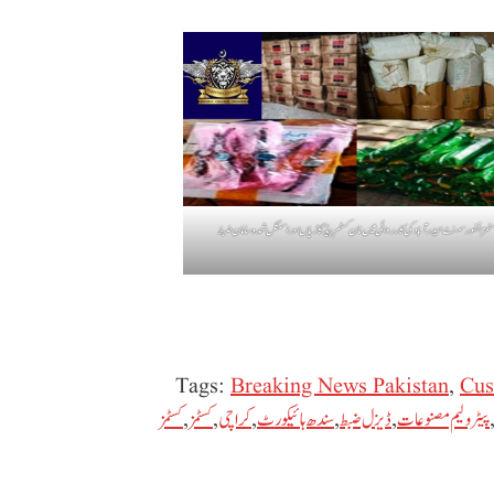
سٹمز انفورسمنٹ حیدرآباد کی کارروائی میں نان کسٹم پیڈ گاڑیاں اور اسمگل شدہ سامان ضبط
Tags:
Breaking News Pakistan
,
Cus
پیٹرولیم مصنوعات
,
ڈیزل ضبط
,
سندھ ہائیکورٹ
,
کراچی
,
کسٹمز
,
کسٹمز