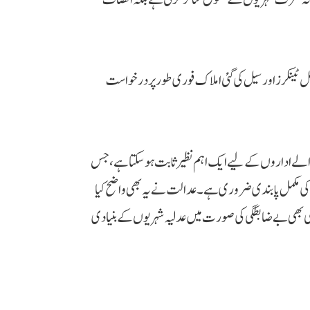
 ہزار لیٹر ہائی اسپیڈ ڈیزل، آئل ٹینکرز اور سیل کی گئی املاک فوری طور پر درخواست
ے والے اداروں کے لیے ایک اہم نظیر ثابت ہو سکتا ہے، جس
 کی مکمل پابندی ضروری ہے۔ عدالت نے یہ بھی واضح کیا
کسی بھی بے ضابطگی کی صورت میں عدلیہ شہریوں کے بنیادی