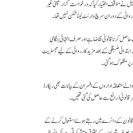
وکیل نے مؤقف اختیار کیا کہ درخواست گزار کمپنی غیر
رروائی کے دوران سرچ وارنٹ لینا ممکن نہیں تھا۔
اصل کرنا قانونی تقاضا ہے اور صرف انتہائی ہنگامی
ہ ابتدائی ضبطگی کے بعد مزید کارروائی کے لیے مجسٹریٹ
 پر مشکوک ہو گئی۔
ے والے متعلقہ اداروں کے افسران کے بیانات بھی ریکارڈ
یر قانونی ذرائع سے حاصل کی گئی تھیں۔
ت قانون کے دائرے میں رہتے ہوئے استعمال کرنے کے
 نہ صرف شہریوں کے حقوق متاثر کرتی ہے بلکہ انصاف