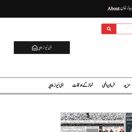
ہباز خان
About
ای نيوز پیپر
مزید
فرمان الہی
نماز کے اوقات
ای نيوز پیپر