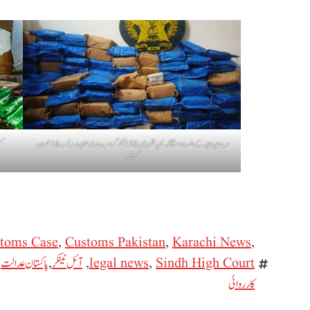
اے این ایف کے انسداد اسمگلنگ آپریشن میں 330 کلوگرام سے زائد منشیات برآمد، 16 ملزمان
ک
گرفتار
toms Case
,
Customs Pakistan
,
Karachi News
,
Sindh High Court
,
legal news
,
آئل ٹینکر
,
پاکستان عدالت
,
کارروائی