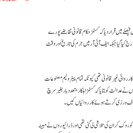
صلے میں قرار دیا کہ کسٹمز حکام قانونی تقاضے پورے
کیا گیا جبکہ ایف آئی آر میں جرم کی تاریخ اور وقت
وائی غیر قانونی تھی کیونکہ تمام پیٹرولیم مصنوعات
ے عدالت کو بتایا کہ کسٹمز اہلکار متعدد بار بغیر سرچ
لاف ورزی کرتے ہوئے کارروائیاں کیں۔
کو روک کر ان کی تلاشی لی گئی تھی اور ڈرائیوروں نے مبینہ