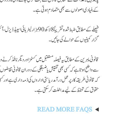
کے بنیادی اصولوں سے بھی متصادم ہوتی ہے۔
فیصلے کے مطابق ضبط شدہ تقریباً 8 لاکھ 90
گزار کمپنیوں کے حوالے کی جائیں۔
قانونی ماہرین کے مطابق یہ فیصلہ مستقبل میں کسٹمز اور دیگر نافذ کرن
سے واضح ہوتا ہے کہ کسی بھی تفتیش یا ضبطگی کے دوران قانونی تقاضوں
کہ قانونی طریقہ کار پر عمل درآمد ریاستی اداروں کی ذمہ داری ہے اور 
حقوق کے تحفظ کے لیے مداخلت کر سکتی ہے۔
READ MORE FAQS