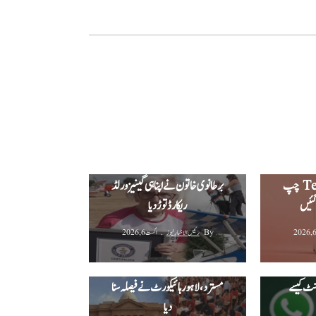
پرو ایکس ایل کی
ک، نئے
‫97 سالہ خاتون ونگ واکنگ ریکارڈ:
ڈیزائن اور Tensor G6 چپ
برطانوی خاتون نے اپنا ہی گینیز ورلڈ
گئیں
ریکارڈ توڑ دیا‬
By
رئیس الاخبار نیوز
اگست 6, 2026
نٹس اچانک
"Under Review” کر
ایم ڈی کیٹ امتحان ملتوی درخواست
ؤنٹ کیسے
مسترد، لاہور ہائیکورٹ نے فیصلہ سنا
دیا