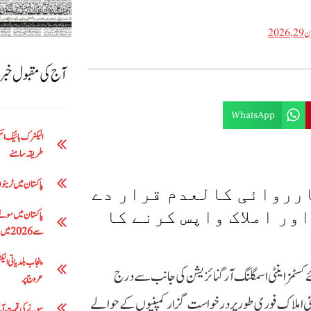
, 2026
آج کی مقبول خب
WhatsApp
طریقہ سامنے
پاکستان میں ٹرینوں 
رروائی کالعدم قرار دے
ور املاک واپس کرنے کا
سے 2026 میں 5 لاکھ 63 ہزار روپے تک
ے کسٹمز اینٹی اسمگلنگ آرگنائزیشن کی جانب سے درج
عروج پر
 گئی املاک فوری طور پر درخواست گزار کمپنیوں کے حوالے
سونے کی قیمت آج: فی تولہ 200 روپے کمی 