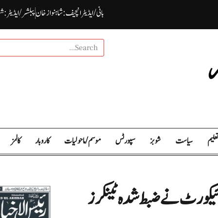
بانی / ایڈیٹرانچیف : شاہنواز خان
پبلشر/ ایڈیٹر : ش
علیم
سیاست
شوبز
سپورٹس
موسم / ما حولیات
کاروبار
کالمز
ہائیکورٹ نے ضبط شدہ ٹینکرز