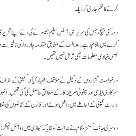
کرنے کا حکم جاری کر دیا۔
دو رکنی بینچ، جس کی سربراہی جسٹس سلیم جیسر نے کی، نے اپنے تحریری فی
کرنے میں ناکام رہے۔ عدالت کے مطابق مقدمہ چار روز کی تاخیر سے درج 
جیسی بنیادی معلومات بھی شامل نہیں تھیں۔
درخواست گزاروں کے وکیل نے مؤقف اختیار کیا کہ کمپنی کے خلاف کارر
سرکاری نیلامی اور قانونی طریقہ کار کے مطابق حاصل کی گئی تھیں۔ انہوں ن
وارنٹ کمپنی کے احاطے میں داخل ہوئے اور قانون کے تقاضوں کی خ
دوسری جانب کسٹمز حکام نے عدالت کو بتایا کہ کیماڑی میں دو آئل ٹینکرز 