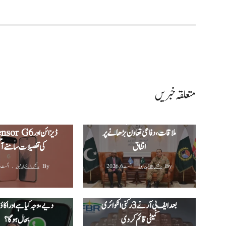
متعلقہ خبریں
جی ایچ کیو میں صومالی وزیرِ دفاع کی
گوگل پکسل 11 
فیلڈ مارشل سید عاصم منیر سے
تصاویر لانچ سے قبل لی
ملاقات، دفاعی تعاون بڑھانے پر
اتفاق
کی تفصیلات سامنے آ 
By
رئیس الاخبار نیوز
اگست 6, 2026
By
رئیس الاخبار نیوز
اگست 6, 2026
‫400 کلو گرام چاندی چوری
واٹس ایپ نے متعدد اکاؤ
اسکینڈل: وزیراعظم کی منظوری کے
بعد ایف بی آر نے 3 رکنی انکوائری
دیے، وجہ کیا ہے اور اکا
کمیٹی قائم کر دی‬
بحال ہوگا؟