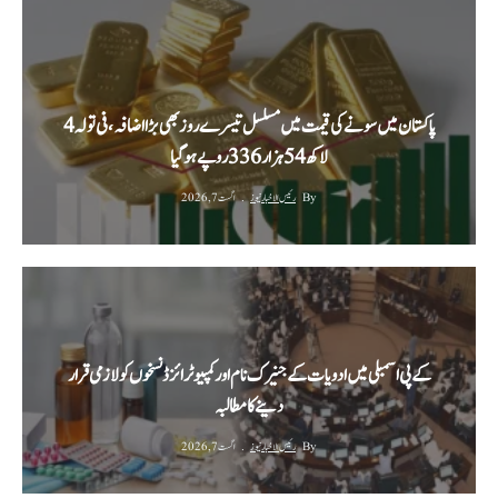
پاکستان میں سونے کی قیمت میں مسلسل تیسرے روز بھی بڑا اضافہ، فی تولہ 4
لاکھ 54 ہزار 336 روپے ہوگیا
By
رئیس الاخبار نیوز
اگست 7, 2026
کے پی اسمبلی میں ادویات کے جنیرک نام اور کمپیوٹرائزڈ نسخوں کو لازمی قرار
دینے کا مطالبہ
By
رئیس الاخبار نیوز
اگست 7, 2026