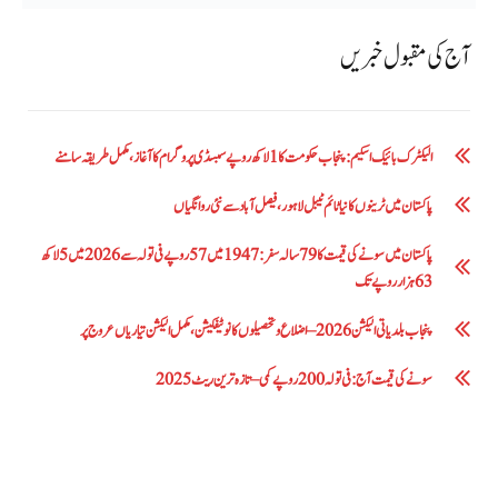
آج کی مقبول خبریں
الیکٹرک بائیک اسکیم: پنجاب حکومت کا1 لاکھ روپے سبسڈی پروگرام کا آغاز ،مکمل طریقہ سامنے
پاکستان میں ٹرینوں کا نیا ٹائم ٹیبل لاہور، فیصل آباد سے نئی روانگیاں
پاکستان میں سونے کی قیمت کا 79 سالہ سفر: 1947 میں 57 روپے فی تولہ سے 2026 میں 5 لاکھ
63 ہزار روپے تک
پنجاب بلدیاتی الیکشن 2026 – اضلاع و تحصیلوں کا نوٹیفکیشن، مکمل الیکشن تیاریاں عروج پر
سونے کی قیمت آج: فی تولہ 200 روپے کمی – تازہ ترین ریٹ 2025