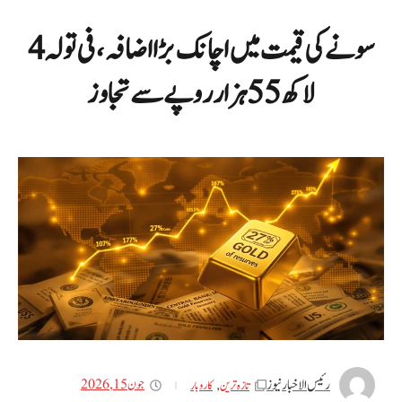
سونے کی قیمت میں اچانک بڑا اضافہ، فی تولہ 4
لاکھ 55 ہزار روپے سے تجاوز
رئیس الاخبار نیوز
جون 15, 2026
تازه ترین
,
کاروبار