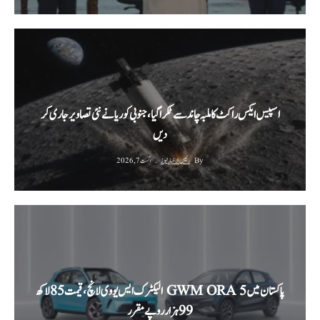
اسپیس ایکس راکٹ کا ملبہ چاند سے ٹکرا گیا، جنوبی کوریا نے نئی تصاویر جاری کر
دیں
By
رئیس الاخبار نیوز
اگست 7, 2026
پاکستان میں GWM ORA 5 الیکٹرک ایس یو وی لانچ، قیمت 85 لاکھ
99 ہزار روپے مقرر