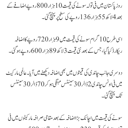
روز پاکستان میں فی تولہ سونے کی قیمت 10 ہزار 800 روپے اضافے کے
بعد 4 لاکھ 55 ہزار 136 روپے کی سطح پر پہنچ گئی۔
اسی طرح 10 گرام سونے کی قیمت میں 9 ہزار 720 روپے کا اضافہ
ریکارڈ کیا گیا، جس کے بعد نئی قیمت 3 لاکھ 89 ہزار 600 روپے ہوگئی۔
دوسری جانب چاندی کی قیمتوں میں بھی اضافہ دیکھنے میں آیا۔ عالمی مارکیٹ
میں فی اونس چاندی 2 ڈالر 30 سینٹس مہنگی ہو کر 70 ڈالر 30 سینٹس
تک پہنچ گئی۔
سونے کی قیمت میں اچانک بڑا اضافہ کے بعد مقامی صرافہ مارکیٹوں میں فی