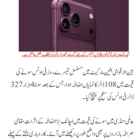
لیک تصاویر میں آئی فون 18 پرو میکس کے نئے رنگ اور ممکنہ ڈیزائن کی جھلک دیکھی جا سکتی ہے۔
بین الاقوامی بلین مارکیٹ میں مسلسل تیسرے روز فی اونس سونے کی
قیمت میں 108 ڈالر کا نمایاں اضافہ ہوا، جس کے بعد سونا 4 ہزار 327
ڈالر فی اونس کی سطح پر پہنچ گیا۔
عالمی منڈی میں سونے کی قیمت میں اچانک بڑا اضافہ کے اثرات مقامی
صرافہ بازاروں پر بھی واضح طور پر دیکھنے میں آئے۔ کاروباری ہفتے کے پہلے