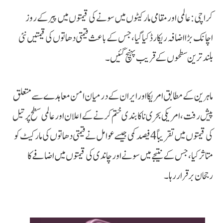
کراچی: عالمی اور مقامی مارکیٹوں میں سونے کی قیمتوں میں پیر کے روز
اچانک بڑا اضافہ ریکارڈ کیا گیا، جس کے باعث قیمتی دھاتوں کی قیمتیں نئی
بلند ترین سطحوں کے قریب پہنچ گئیں۔
ماہرین کے مطابق امریکا اور ایران کے درمیان امن معاہدے سے متعلق
پیش رفت، امریکی بحری ناکا بندی ختم کرنے کے اعلان اور عالمی سطح پر تیل
کی قیمتوں میں تقریباً 4 فیصد کمی جیسے عوامل نے قیمتی دھاتوں کی مارکیٹ کو
متاثر کیا، جس کے نتیجے میں سونے اور چاندی کی قیمتوں میں اضافے کا
رجحان برقرار رہا۔