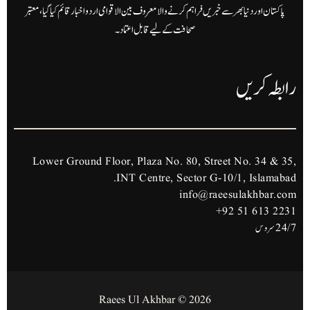
پاکستان اور دنیا بھر سے خبریں فراہم کرنے والا معروف بین الاقوامی اردو اخبار قائم کیا گیا، معتبر
صحافت کے لیے قابل اعتماد۔
رابطہ کریں
Lower Ground Floor, Plaza No. 80, Street No. 34 & 35,
INT Centre, Sector G-10/1, Islamabad.
info@raeesulakhbar.com
+92 51 613 2231
24/7 سروس
2026 © Raees Ul Akhbar