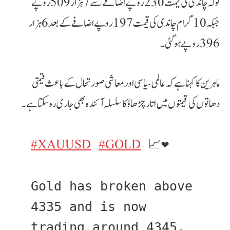
تولہ چاندی کی قیمت 230 روپے اضافے سے 7 ہزار 509 روپے
جبکہ 10 گرام چاندی کی قیمت 197 روپے اضافے کے بعد 6 ہزار
396 روپے ہوگئی۔
ماہرین کا کہنا ہے کہ عالمی سیاسی اور معاشی صورتحال کے باعث قیمتی
دھاتوں کی قیمتوں میں اتار چڑھاؤ کا سلسلہ آئندہ بھی جاری رہ سکتا ہے۔
#XAUUSD
#GOLD
 📈❤️
Gold has broken above 
4335 and is now 
trading around 4345.