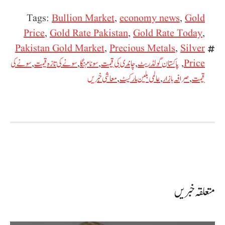
Tags:
Bullion Market
,
economy news
,
Gold
Price
,
Gold Rate Pakistan
,
Gold Rate Today
,
Pakistan Gold Market
,
Precious Metals
,
Silver
Price
,
پاکستان گولڈ ریٹ
,
چاندی کی قیمت
,
سونا مہنگا
,
سونے کی تازہ قیمت
,
سونے کی
قیمت
,
صرافہ بازار
,
عالمی بلین مارکیٹ
,
معاشی خبریں
متعلقہ خبریں