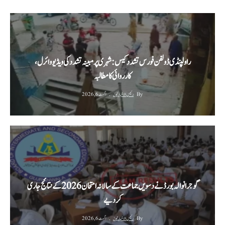
راولپنڈی ڈولفن فورس تشدد کیس: شہری پر مبینہ تشدد کی ویڈیو وائرل،
کارروائی کا مطالبہ
By
رئیس الاخبار نیوز
اگست 6, 2026
گوجرانوالہ بورڈ نے دسویں جماعت کے سالانہ امتحان 2026 کے نتائج جاری
کر دیے
By
رئیس الاخبار نیوز
اگست 6, 2026