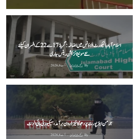
اسلام آباد ہائیکورٹ الاؤنس میں اضافہ: گریڈ 17 سے 22 کے افسران کیلئے
نئے مونیٹائزیشن ریٹس جاری
By
رئیس الاخبار نیوز
اگست 6, 2026
جرمن ایئرپورٹ پر دھماکا خیز ڈرون برآمد، سیکیورٹی ہائی الرٹ
By
رئیس الاخبار نیوز
اگست 6, 2026