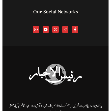
Our Social Networks
پاکستان اور دنیا بھر سے خبریں فراہم کرنے والا معروف بین الاقوامی اردو اخبار قائم کیا گیا، معتبر