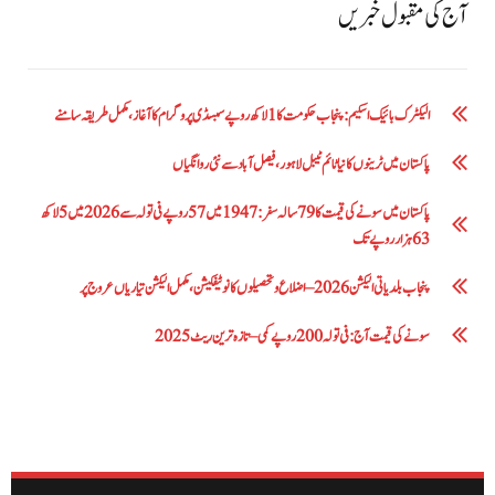
آج کی مقبول خبریں
الیکٹرک بائیک اسکیم: پنجاب حکومت کا1 لاکھ روپے سبسڈی پروگرام کا آغاز ،مکمل طریقہ سامنے
پاکستان میں ٹرینوں کا نیا ٹائم ٹیبل لاہور، فیصل آباد سے نئی روانگیاں
پاکستان میں سونے کی قیمت کا 79 سالہ سفر: 1947 میں 57 روپے فی تولہ سے 2026 میں 5 لاکھ
63 ہزار روپے تک
پنجاب بلدیاتی الیکشن 2026 – اضلاع و تحصیلوں کا نوٹیفکیشن، مکمل الیکشن تیاریاں عروج پر
سونے کی قیمت آج: فی تولہ 200 روپے کمی – تازہ ترین ریٹ 2025