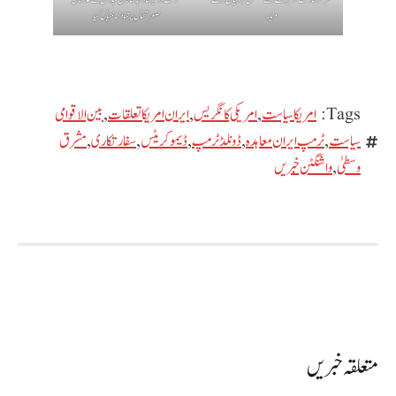
دیا۔
صورتحال پر تبادلہ خیال کیا
Tags:
امریکا سیاست
,
امریکی کانگریس
,
ایران امریکا تعلقات
,
بین الاقوامی
سیاست
,
ٹرمپ ایران معاہدہ
,
ڈونلڈ ٹرمپ
,
ڈیموکریٹس
,
سفارتکاری
,
مشرق
وسطیٰ
,
واشنگٹن خبریں
متعلقہ خبریں