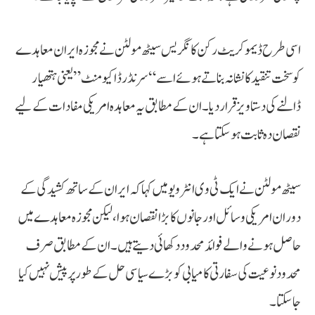
اسی طرح ڈیموکریٹ رکن کانگریس سیٹھ مولٹن نے مجوزہ ایران معاہدے
کو سخت تنقید کا نشانہ بناتے ہوئے اسے “سرنڈر ڈاکیومنٹ” یعنی ہتھیار
ڈالنے کی دستاویز قرار دیا۔ ان کے مطابق یہ معاہدہ امریکی مفادات کے لیے
نقصان دہ ثابت ہو سکتا ہے۔
سیٹھ مولٹن نے ایک ٹی وی انٹرویو میں کہا کہ ایران کے ساتھ کشیدگی کے
دوران امریکی وسائل اور جانوں کا بڑا نقصان ہوا، لیکن مجوزہ معاہدے میں
حاصل ہونے والے فوائد محدود دکھائی دیتے ہیں۔ ان کے مطابق صرف
محدود نوعیت کی سفارتی کامیابی کو بڑے سیاسی حل کے طور پر پیش نہیں کیا
جا سکتا۔