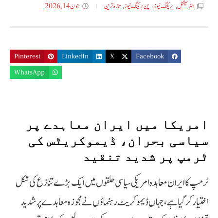
جون 14, 2026
انٹر نیشنل
,
بریکنگ نیوز
,
پن بریکنگ نیوز
,
تازه ترین
Pinterest
LinkedIn
X
Facebook
WhatsApp
امریکا میں ایران معاہدے پر
سیاسی بحران، ڈیموکریٹس کی
ٹرمپ پر شدید تنقید
ٹرمپ کا ایران معاہدہ امریکی سیاسی حلقوں میں ایک بڑے تنازع کی شکل
اختیار کر گیا ہے، جہاں ڈیموکریٹ رہنماؤں نے مجوزہ معاہدے پر شدید