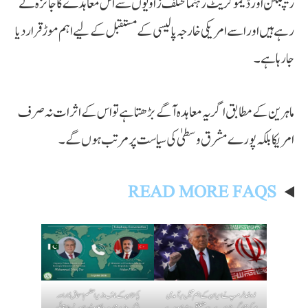
ریپبلکن اور ڈیموکریٹ رہنما مختلف زاویوں سے اس معاہدے کا جائزہ لے
رہے ہیں اور اسے امریکی خارجہ پالیسی کے مستقبل کے لیے اہم موڑ قرار دیا
جا رہا ہے۔
ماہرین کے مطابق اگر یہ معاہدہ آگے بڑھتا ہے تو اس کے اثرات نہ صرف
امریکا بلکہ پورے مشرق وسطیٰ کی سیاست پر مرتب ہوں گے۔
READ MORE FAQS
ڈونلڈ ٹرمپ نے ایران کے اہم تیل برآمدی
پاکستان کے نائب وزیراعظم اسحاق ڈار اور
مرکز خارگ جزیرے سے متعلق بڑا بیان دے
ترک وزیر خارجہ حاکان فیدان نے علاقائی