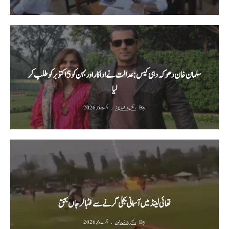
سلمان خان دھوکہ دہی کیس: عدالت نے اداکار اور بہن کو 5 اکتوبر کو طلب کر
لیا
By
رئیس الاخبار نیوز
اگست 6, 2026
تھائی لینڈ میں آسمانی بجلی گرنے سے فٹبالر جاں بحق
By
رئیس الاخبار نیوز
اگست 6, 2026