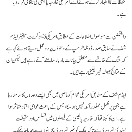
تحفظات کا اظہار کرتے ہوئے اسے امریکی خارجہ پالیسی کی ناکامی قرار دیا
ہے۔
واشنگٹن سے موصولہ اطلاعات کے مطابق امریکی ڈیموکریٹ سینیٹر ایڈم
شف نے سابق صدر ڈونلڈ ٹرمپ کے دعوؤں پر ردعمل دیتے ہوئے کہا ہے
کہ جنگ کے خاتمے سے متعلق بیانات بار بار سامنے آتے رہے ہیں لیکن ان
کے نتائج ہمیشہ غیر یقینی رہے ہیں۔
ایڈم شف کے مطابق امریکی عوام کو ماضی میں بھی ایسے وعدوں کا سامنا رہا
ہے جن پر مکمل عملدرآمد نہیں ہو سکا، جس کے باعث عوامی اعتماد متاثر ہوا
ہے۔ ان کا کہنا تھا کہ خارجہ پالیسی کے فیصلوں میں تسلسل اور حقیقت
پسندی ضروری ہے تاکہ ملک کو غیر ضروری بحرانوں سے بچایا جا سکے۔