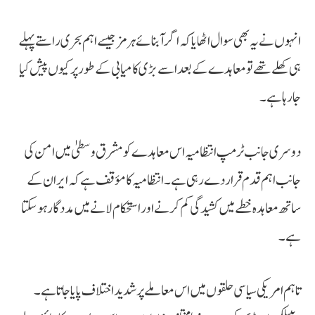
انہوں نے یہ بھی سوال اٹھایا کہ اگر آبنائے ہرمز جیسے اہم بحری راستے پہلے
ہی کھلے تھے تو معاہدے کے بعد اسے بڑی کامیابی کے طور پر کیوں پیش کیا
جا رہا ہے۔
دوسری جانب ٹرمپ انتظامیہ اس معاہدے کو مشرق وسطیٰ میں امن کی
جانب اہم قدم قرار دے رہی ہے۔ انتظامیہ کا مؤقف ہے کہ ایران کے
ساتھ معاہدہ خطے میں کشیدگی کم کرنے اور استحکام لانے میں مددگار ہو سکتا
ہے۔
تاہم امریکی سیاسی حلقوں میں اس معاملے پر شدید اختلاف پایا جاتا ہے۔