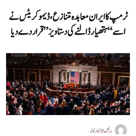
ٹرمپ کا ایران معاہدہ متنازع، ڈیموکریٹس نے
اسے “ہتھیار ڈالنے کی دستاویز” قرار دے دیا
رئیس الاخبار نیوز