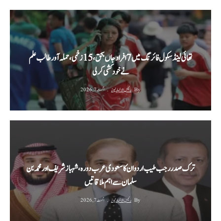
تھائی لینڈ سکول فائرنگ میں 7 افراد جاں بحق، 15 زخمی، حملہ آور طالب علم
نے خودکشی کر لی
By
رئیس الاخبار نیوز
اگست 7, 2026
ترک صدر رجب طیب اردوان کا سعودی عرب دورہ، شہباز شریف اور محمد بن
سلمان سے اہم ملاقاتیں
By
رئیس الاخبار نیوز
اگست 7, 2026