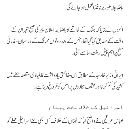
باضابطہ طور پر نافذ العمل ہو جائے گی۔
انہوں نے بتایا کہ جنگ کے خاتمے کا باضابطہ اعلان پیر کی صبح تہران کے
وقت کے مطابق کیا گیا تھا، جس کے بعد دونوں ممالک کے درمیان سفارتی
سطح پر اہم پیش رفت سامنے آئی۔
ایرانی وزیر خارجہ کے مطابق اس مفاہمتی یادداشت کا بنیادی مقصد خطے میں
کشیدگی کم کرنا اور مختلف محاذوں پر امن کو فروغ دینا ہے۔
اسرائیل کے خلاف سخت پیغام
عباس عراقچی نے واضح کیا کہ لبنان کے خلاف کسی بھی نئے اسرائیلی حملے کو