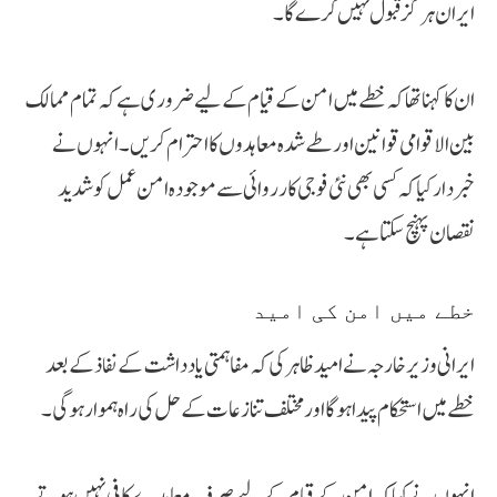
ایران ہرگز قبول نہیں کرے گا۔
ان کا کہنا تھا کہ خطے میں امن کے قیام کے لیے ضروری ہے کہ تمام ممالک
بین الاقوامی قوانین اور طے شدہ معاہدوں کا احترام کریں۔ انہوں نے
خبردار کیا کہ کسی بھی نئی فوجی کارروائی سے موجودہ امن عمل کو شدید
نقصان پہنچ سکتا ہے۔
خطے میں امن کی امید
ایرانی وزیر خارجہ نے امید ظاہر کی کہ مفاہمتی یادداشت کے نفاذ کے بعد
خطے میں استحکام پیدا ہوگا اور مختلف تنازعات کے حل کی راہ ہموار ہوگی۔
انہوں نے کہا کہ امن کے قیام کے لیے صرف معاہدے کافی نہیں ہوتے