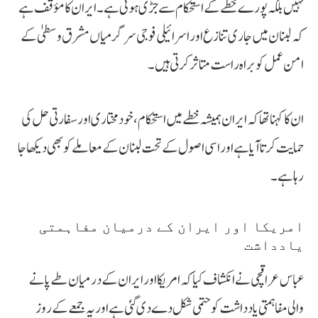
نہیں بلکہ پورے خطے کے استحکام سے جڑی ہوئی ہے۔ ایران کا مؤقف ہے
کہ لبنان میں جاری تنازع اور اسرائیلی فوجی سرگرمیاں مشرق وسطیٰ کے
امن عمل کو براہ راست متاثر کرتی ہیں۔
ان کا کہنا تھا کہ ایران ہمیشہ خطے میں استحکام، خودمختاری اور سفارتی حل کی
حمایت کرتا آیا ہے اور اسی اصول کے تحت لبنان کے معاملے کو بھی دیکھا جا
رہا ہے۔
امریکا اور ایران کے درمیان مفاہمتی
یادداشت
عباس عراقچی نے انکشاف کیا کہ امریکا اور ایران کے درمیان طے پانے
والی مفاہمتی یادداشت کو حتمی شکل دے دی گئی ہے اور یہ جمعے کے روز