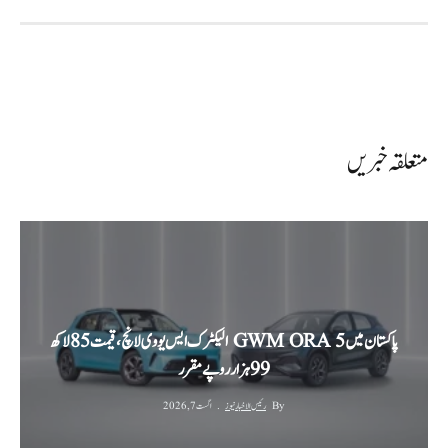
متعلقہ خبریں
پاکستان میں GWM ORA 5 الیکٹرک ایس یو وی لانچ، قیمت 85 لاکھ
99 ہزار روپے مقرر
By
رئیس الاخبار نیوز
اگست 7, 2026