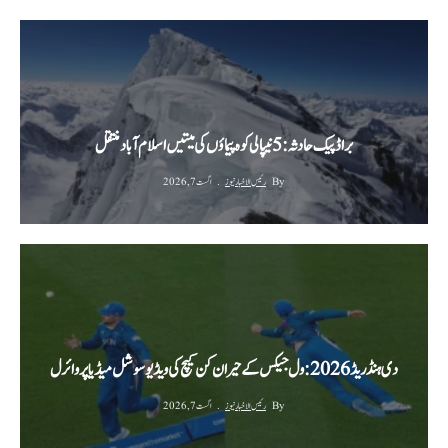
براڈ پیک حادثہ: 5 نیپالی کوہ پیماؤں کی میتیں اسلام آباد منتقل
By
رئیس الاخبار نیوز
اگست 7, 2026
دی ہنڈریڈ 2026: ول جیکس کے حیران کن کیچ کی ویڈیو سوشل میڈیا پر وائرل
By
رئیس الاخبار نیوز
اگست 7, 2026