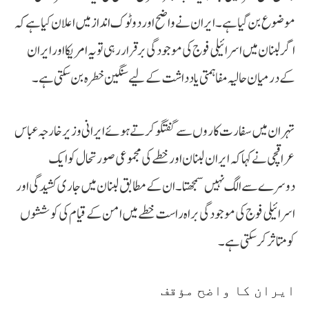
موضوع بن گیا ہے۔ ایران نے واضح اور دوٹوک انداز میں اعلان کیا ہے کہ
اگر لبنان میں اسرائیلی فوج کی موجودگی برقرار رہی تو یہ امریکا اور ایران
کے درمیان حالیہ مفاہمتی یادداشت کے لیے سنگین خطرہ بن سکتی ہے۔
تہران میں سفارت کاروں سے گفتگو کرتے ہوئے ایرانی وزیر خارجہ عباس
عراقچی نے کہا کہ ایران لبنان اور خطے کی مجموعی صورتحال کو ایک
دوسرے سے الگ نہیں سمجھتا۔ ان کے مطابق لبنان میں جاری کشیدگی اور
اسرائیلی فوج کی موجودگی براہ راست خطے میں امن کے قیام کی کوششوں
کو متاثر کر سکتی ہے۔
ایران کا واضح مؤقف