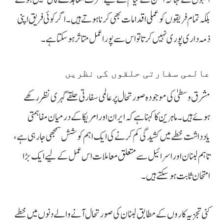
بلکہ تمام فریقوں کو عملی اقدامات بھی کرنا ہوتے ہیں۔ اگر کوئی فریق اپنی
ذمہ داری پوری نہیں کرتا تو اس سے پورا عمل متاثر ہو سکتا ہے۔
عالمی سفارتی حلقوں کی نظریں
مشرق وسطیٰ کی موجودہ صورتحال پر عالمی سفارتی حلقے گہری نظر رکھے
ہوئے ہیں۔ ماہرین کا کہنا ہے کہ ایران اور امریکا کے درمیان مفاہمتی
یادداشت خطے میں کشیدگی کم کرنے کی ایک اہم کوشش سمجھی جا رہی ہے،
تاہم لبنان اور اسرائیل سے متعلق معاملات اس عمل کے لیے ایک بڑا
امتحان ثابت ہو سکتے ہیں۔
کئی تجزیہ کاروں کے مطابق لبنان کی صورتحال آنے والے دنوں میں خطے