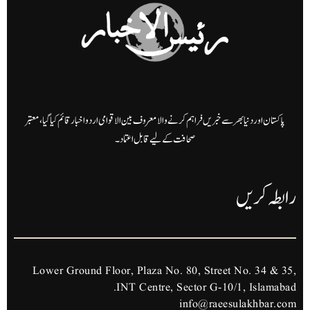
پاکستان اور دنیا بھر سے خبریں فراہم کرنے والا معروف بین الاقوامی اردو اخبار قائم کیا گیا، معتبر
صحافت کے لیے قابل اعتماد۔
رابطہ کریں
Lower Ground Floor, Plaza No. 80, Street No. 34 & 35,
INT Centre, Sector G-10/1, Islamabad.
info@raeesulakhbar.com