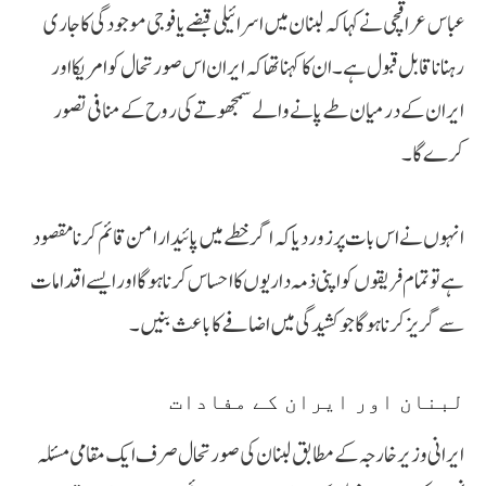
عباس عراقچی نے کہا کہ لبنان میں اسرائیلی قبضے یا فوجی موجودگی کا جاری
رہنا ناقابل قبول ہے۔ ان کا کہنا تھا کہ ایران اس صورتحال کو امریکا اور
ایران کے درمیان طے پانے والے سمجھوتے کی روح کے منافی تصور
کرے گا۔
انہوں نے اس بات پر زور دیا کہ اگر خطے میں پائیدار امن قائم کرنا مقصود
ہے تو تمام فریقوں کو اپنی ذمہ داریوں کا احساس کرنا ہوگا اور ایسے اقدامات
سے گریز کرنا ہوگا جو کشیدگی میں اضافے کا باعث بنیں۔
لبنان اور ایران کے مفادات
ایرانی وزیر خارجہ کے مطابق لبنان کی صورتحال صرف ایک مقامی مسئلہ