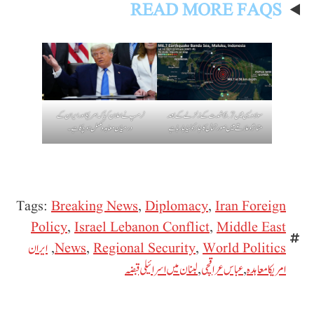
READ MORE FAQS
سولاویسی میں 6.7 شدت کے زلزلے کے بعد
ٹرمپ نے اعلان کیا کہ امریکا اور ایران کے
متاثرہ علاقے میں صورتحال کا جائزہ لیا جا رہا ہے
درمیان معاہدہ مکمل ہو چکا ہے۔
Tags:
Breaking News
,
Diplomacy
,
Iran Foreign
Policy
,
Israel Lebanon Conflict
,
Middle East
World Politics
,
Regional Security
,
News
,
ایران
امریکا معاہدہ
,
عباس عراقچی
,
لبنان میں اسرائیلی قبضہ