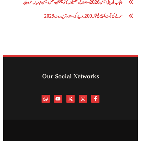
پنجاب بلدیاتی الیکشن 2026 – اضلاع و تحصیلوں کا نوٹیفکیشن، مکمل الیکشن تیاریاں عروج پر
سونے کی قیمت آج: فی تولہ 200 روپے کمی – تازہ ترین ریٹ 2025
Our Social Networks