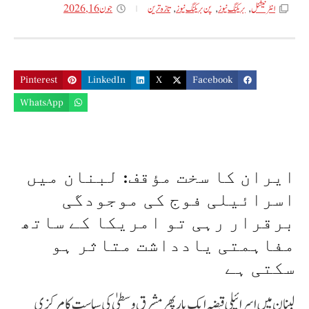
جون 16, 2026
انٹر نیشنل
,
بریکنگ نیوز
,
پن بریکنگ نیوز
,
تازه ترین
Pinterest
LinkedIn
X
Facebook
WhatsApp
ایران کا سخت مؤقف: لبنان میں
اسرائیلی فوج کی موجودگی
برقرار رہی تو امریکا کے ساتھ
مفاہمتی یادداشت متاثر ہو
سکتی ہے
لبنان میں اسرائیلی قبضہ ایک بار پھر مشرق وسطیٰ کی سیاست کا مرکزی