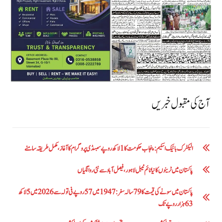
آج کی مقبول خبریں
الیکٹرک بائیک اسکیم: پنجاب حکومت کا1 لاکھ روپے سبسڈی پروگرام کا آغاز ،مکمل طریقہ سامنے
پاکستان میں ٹرینوں کا نیا ٹائم ٹیبل لاہور، فیصل آباد سے نئی روانگیاں
پاکستان میں سونے کی قیمت کا 79 سالہ سفر: 1947 میں 57 روپے فی تولہ سے 2026 میں 5 لاکھ
63 ہزار روپے تک