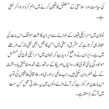
کی سیاست اور سلامتی کے مستقبل کا تعین کرنے میں اہم کردار ادا کر سکتی
ہے۔
لبنان میں اسرائیلی قبضہ کے حوالے سے ایران کا سخت مؤقف اس بات کی
نشاندہی کرتا ہے کہ مشرق وسطیٰ میں امن کا عمل ابھی بھی نازک مرحلے
میں ہے۔ ایران نے واضح کر دیا ہے کہ لبنان میں اسرائیلی فوج کی مسلسل
موجودگی یا نئی فوجی کارروائیاں امریکا کے ساتھ طے شدہ مفاہمتی یادداشت
کے لیے خطرہ بن سکتی ہیں۔ اب عالمی برادری اور علاقائی طاقتوں کی توجہ
اس بات پر مرکوز ہے کہ آنے والے دنوں میں یہ سفارتی عمل کس سمت
میں آگے بڑھتا ہے۔