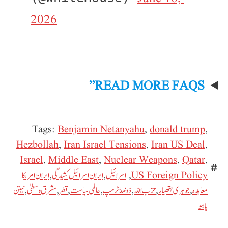
2026
READ MORE FAQS”
Tags:
Benjamin Netanyahu
,
donald trump
,
Hezbollah
,
Iran Israel Tensions
,
Iran US Deal
,
Israel
,
Middle East
,
Nuclear Weapons
,
Qatar
,
US Foreign Policy
,
اسرائیل
,
ایران اسرائیل کشیدگی
,
ایران امریکا
معاہدہ
,
جوہری ہتھیار
,
حزب اللہ
,
ڈونلڈ ٹرمپ
,
عالمی سیاست
,
قطر
,
مشرق وسطیٰ
,
نیتن
یاہو