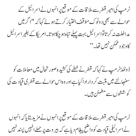
ٹرمپ کی امیر قطر سے ملاقات کے موقع پر انہوں نے اسرائیل کے
حوالے سے بھی دوٹوک مؤقف اختیار کرتے ہوئے کہا کہ "اگر میں
مداخلت نہ کرتا تو اسرائیل بہت پہلے تباہ ہو چکا ہوتا۔ امریکا کے بغیر اسرائیل
کا وجود ممکن نہیں تھا۔”
ڈونلڈ ٹرمپ نے کہا کہ قطر نے خطے کی کشیدہ صورتحال میں معاملات کو
سنبھالنے میں مثبت کردار ادا کیا ہے اور وہ اس حوالے سے قطری قیادت کی
کوششوں سے مطمئن ہیں۔
ٹرمپ کی امیر قطر سے ملاقات کے موقع پر انہوں نے مزید بتایا کہ انہوں
نے اسرائیلی قیادت کو واضح پیغام دیا ہے کہ بیروت پر حملے انہیں پسند نہیں