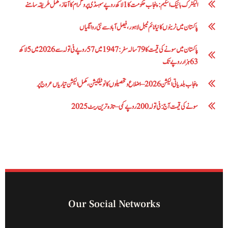
الیکٹرک بائیک اسکیم: پنجاب حکومت کا1 لاکھ روپے سبسڈی پروگرام کا آغاز ،مکمل طریقہ سامنے
پاکستان میں ٹرینوں کا نیا ٹائم ٹیبل لاہور، فیصل آباد سے نئی روانگیاں
پاکستان میں سونے کی قیمت کا 79 سالہ سفر: 1947 میں 57 روپے فی تولہ سے 2026 میں 5 لاکھ
63 ہزار روپے تک
پنجاب بلدیاتی الیکشن 2026 – اضلاع و تحصیلوں کا نوٹیفکیشن، مکمل الیکشن تیاریاں عروج پر
سونے کی قیمت آج: فی تولہ 200 روپے کمی – تازہ ترین ریٹ 2025
Our Social Networks