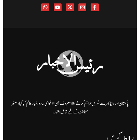
پاکستان اور دنیا بھر سے خبریں فراہم کرنے والا معروف بین الاقوامی اردو اخبار قائم کیا گیا، معتبر
صحافت کے لیے قابل اعتماد۔
رابطہ کریں