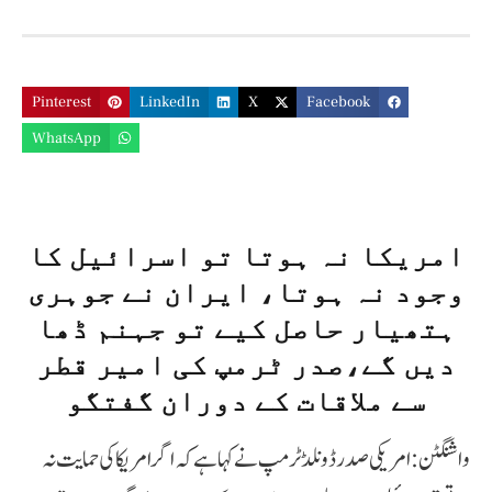
Pinterest
LinkedIn
X
Facebook
WhatsApp
امریکا نہ ہوتا تو اسرائیل کا
وجود نہ ہوتا، ایران نے جوہری
ہتھیار حاصل کیے تو جہنم ڈھا
دیں گے،صدر ٹرمپ کی امیر قطر
سے ملاقات کے دوران گفتگو
واشنگٹن: امریکی صدر ڈونلڈ ٹرمپ نے کہا ہے کہ اگر امریکا کی حمایت نہ