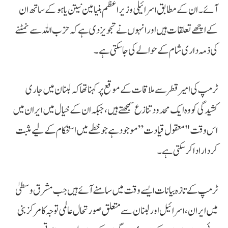
آئے۔ ان کے مطابق اسرائیلی وزیراعظم بنیامین نیتن یاہو کے ساتھ ان
کے اچھے تعلقات ہیں اور انہوں نے تجویز دی ہے کہ حزب اللہ سے نمٹنے
کی ذمہ داری شام کے حوالے کی جا سکتی ہے۔
ٹرمپ کی امیر قطر سے ملاقات کے موقع پر کہنا تھا کہ لبنان میں جاری
کشیدگی کو وہ ایک محدود تنازع سمجھتے ہیں، جبکہ ان کے خیال میں ایران میں
اس وقت "معقول قیادت” موجود ہے جو خطے میں استحکام کے لیے مثبت
کردار ادا کر سکتی ہے۔
ٹرمپ کے تازہ بیانات ایسے وقت میں سامنے آئے ہیں جب مشرق وسطیٰ
میں ایران، اسرائیل اور لبنان سے متعلق صورتحال عالمی توجہ کا مرکز بنی