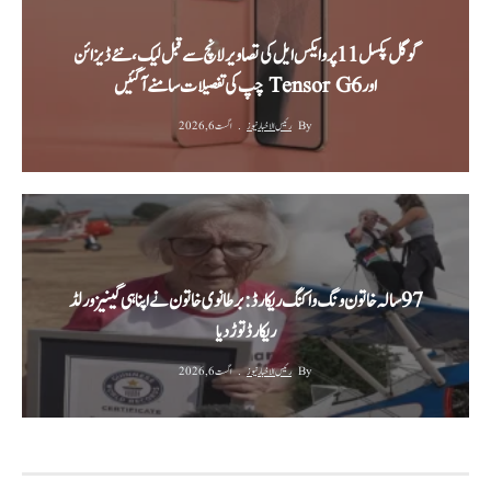
گوگل پکسل 11 پرو ایکس ایل کی تصاویر لانچ سے قبل لیک، نئے ڈیزائن
اور Tensor G6 چپ کی تفصیلات سامنے آ گئیں
By
رئیس الاخبار نیوز
اگست 6, 2026
‫97 سالہ خاتون ونگ واکنگ ریکارڈ: برطانوی خاتون نے اپنا ہی گینیز ورلڈ
ریکارڈ توڑ دیا‬
By
رئیس الاخبار نیوز
اگست 6, 2026