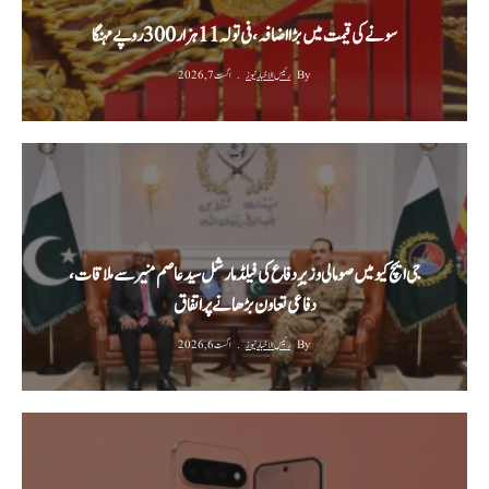
سونے کی قیمت میں بڑا اضافہ، فی تولہ 11 ہزار 300 روپے مہنگا
By
رئیس الاخبار نیوز
اگست 7, 2026
جی ایچ کیو میں صومالی وزیرِ دفاع کی فیلڈ مارشل سید عاصم منیر سے ملاقات،
دفاعی تعاون بڑھانے پر اتفاق
By
رئیس الاخبار نیوز
اگست 6, 2026