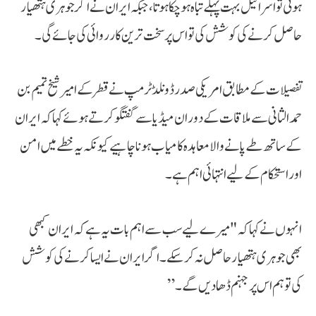
ہوتی تو اسرائیل بہت پہلے تباہ ہو چکا ہوتا، جبکہ ایران نے اگر جوہری ہتھیار
حاصل کرنے کی کوشش کی تو اس پر سخت ترین کارروائی کی جائے گی۔
تفصیلات کے مطابق امریکی صدر ڈونلڈ ٹرمپ نے قطر کے امیر شیخ تمیم بن
حمد الثانی سے ملاقات کے دوران میڈیا سے گفتگو کرتے ہوئے کہا کہ ایران
کے ساتھ طے پانے والا معاہدہ کامیاب ہونا چاہیے کیونکہ یہ خطے میں امن
اور استحکام کے لیے انتہائی اہم ہے۔
انہوں نے کہا کہ "میرے لیے سب سے اہم بات یہ ہے کہ ایران کبھی
بھی جوہری ہتھیار حاصل نہ کر سکے۔ اگر ایران نے ایسا کرنے کی کوشش
کی تو ہم اس پر جہنم ڈھا دیں گے۔”