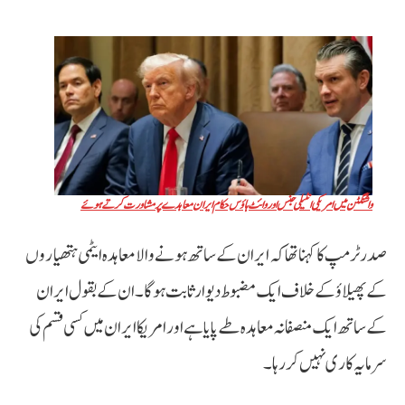
واشنگٹن میں امریکی انٹیلی جنس اور وائٹ ہاؤس حکام ایران معاہدے پر مشاورت کرتے ہوئے
صدر ٹرمپ کا کہنا تھا کہ ایران کے ساتھ ہونے والا معاہدہ ایٹمی ہتھیاروں
کے پھیلاؤ کے خلاف ایک مضبوط دیوار ثابت ہوگا۔ ان کے بقول ایران
کے ساتھ ایک منصفانہ معاہدہ طے پایا ہے اور امریکا ایران میں کسی قسم کی
سرمایہ کاری نہیں کر رہا۔